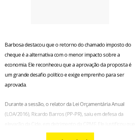
Barbosa destacou que o retorno do chamado imposto do
cheque é a alternativa com o menor impacto sobre a
economia. Ele reconheceu que a aprovação da proposta é
um grande desafio político e exige emprenho para ser
aprovada.
Durante a sessão, o relator da Lei Orçamentária Anual
(LOA/2016), Ricardo Barros (PP-PR), saiu em defesa da
elevação da Cide, em detrimento da CPMF. Ele justificou que
a medida é uma decisão administrativa do governo, que, ao