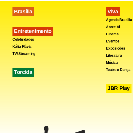
presidente 
ao processo
Brasília
Viva
Agenda Brasília
acho que mu
Anote Aí
parlamentar
Entretenimento
Cinema
Celebridades
Eventos
Kátia Flávia
Exposições
TV/ Streaming
Literatura
Música
Teatro e Dança
Torcida
JBR Play