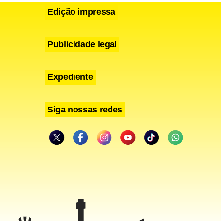
esistência
Edição impressa
ambém, mas
ra o
Publicidade legal
Expediente
Siga nossas redes