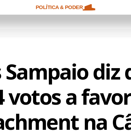
POLÍTICA & PODER
s Sampaio diz 
 votos a favo
achment na C