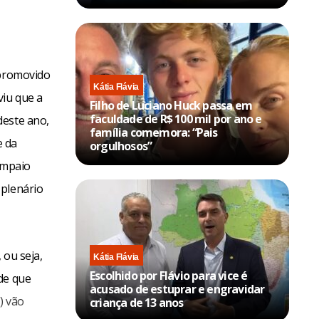
 promovido
Kátia Flávia
viu que a
Filho de Luciano Huck passa em
faculdade de R$ 100 mil por ano e
deste ano,
família comemora: “Pais
e da
orgulhosos”
ampaio
 plenário
 ou seja,
Kátia Flávia
Escolhido por Flávio para vice é
de que
acusado de estuprar e engravidar
) vão
criança de 13 anos