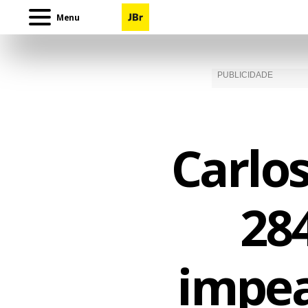
Menu
Carlo
284
impe