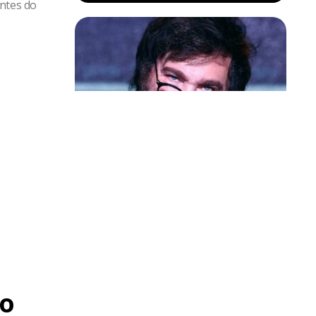
antes do
Política & Poder
Milei volta a chamar Lula de ‘ladrão’
e ‘corrupto’
o