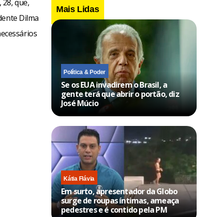
 28, que,
Mais Lidas
dente Dilma
ecessários
Política & Poder
Se os EUA invadirem o Brasil, a
gente terá que abrir o portão, diz
José Múcio
Kátia Flávia
Em surto, apresentador da Globo
surge de roupas íntimas, ameaça
pedestres e é contido pela PM