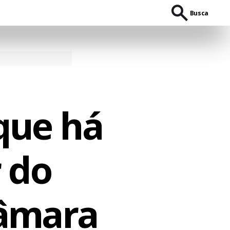
Busca
que há
r do
âmara