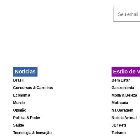
Pelos cálcu
feitos pela
votar a fav
nossa visão 
Na avaliação
Notícias
Estilo de 
dar mais es
Brasil
Bem Estar
“outro lado”
Concursos & Carreiras
Gastronomia
deputado fe
Economia
Moda & Beleza
impeachment
Mundo
Molecada
Opinião
Na Garagem
Política & Poder
Notícia Animal
Para ele, e
Saúde
JBr Pets
o processo 
Tecnologia & Inovação
Turismo