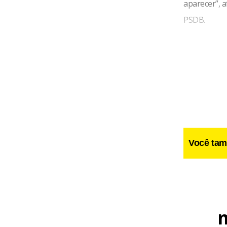
aparecer”, 
PSDB.
Você tam