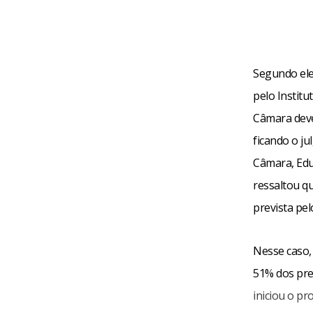
Segundo ele
pelo Instit
Câmara deve
ficando o j
Câmara, Edu
ressaltou q
prevista pe
Nesse caso, 
51% dos pre
iniciou o pr