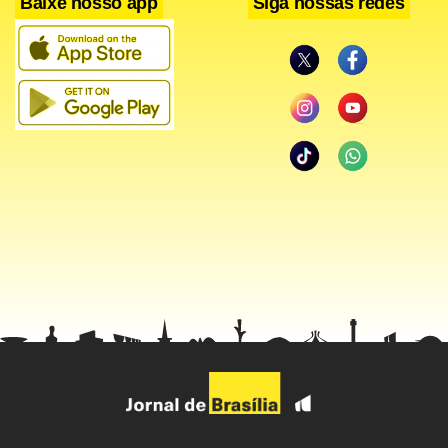
Baixe nosso app
Siga nossas redes
No único debate em que participou não havia nenhum
representante petista, já que, na época, o partido ainda
insistia em Lula, que estava preso. Foi apenas no segundo
debate que Fernando Haddad, antes vice de Lula, se tornou
candidato. Nesse período, Bolsonaro já estava liberado
para ir a argumentação, mas preferiu não.
Mesmo com as constantes provocações sobre o fato,
Bolsonaro coloca condições para a participação.
“Eu espero que as televisões que por ventura forem
organizar o debate, que levem à risca bastante essa