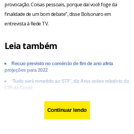
provocação. Coisas pessoais, porque daí você foge da
finalidade de um bom debate”, disse Bolsonaro em
entrevista à Rede TV.
Leia também
Recuo previsto no comércio de fim de ano afeta
projeções para 2022
‘Tudo será remetido ao STF’, diz Aras sobre relatório da
CPI da Covid
PSD faz evento para alavancar Pacheco em meio a
filiações de Moro e Bolsonaro
Continuar lendo
Nas últimas eleições, Bolsonaro apenas participou do