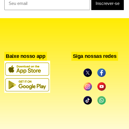
não tem registro na OAB (Ordem dos Advogados do Brasil)
e usou o período de atuação no cargo comissionado de
agente de programas governamentais da secretaria como
comprovação de notório saber jurídico, contábil,
econômico e financeiro ou de administração pública, uma
exigência para o cargo.
Baixe nosso app
Siga nossas redes
“Não há na Secretaria de Planejamento e Gestão qualquer
registro documental que possa comprovar a prestação de
serviços por parte da ex-servidora. (…) As evidências
demonstram que Alanna Camilla Santos Galdino Vieira
sequer tinha cadastro como usuária dos sistemas
informatizados utilizados pela secretaria”, dizem os
auditores no documento.