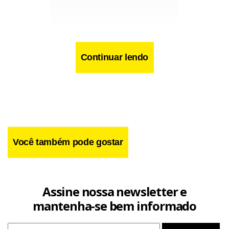
Continuar lendo
A auditoria que apontou indícios de Alanna seria uma
Você também pode gostar
espécie de servidora fantasma foi finalizada na segunda-
feira (14) pela área técnica do tribunal. A reportagem não
conseguiu contato com ela.
Assine nossa newsletter e
mantenha-se bem informado
Alanna é estudante de medicina e formada em direito. Ela