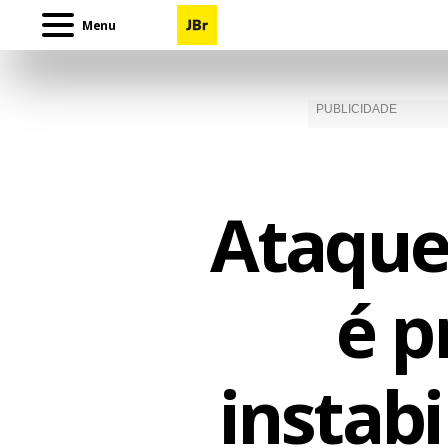
Menu
Ataque
é p
instabi