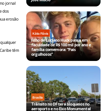
no jornal
e dos
nua erosão
Kátia Flávia
Filho de Luciano Huck passa em
 qualquer
faculdade de R$ 100 mil por ano e
família comemora: “Pais
 Caribe têm
orgulhosos”
Brasília
Trânsito no DF terá bloqueios no
aeroporto e no Eixo Monumental