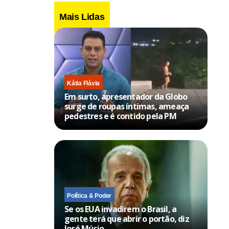
Mais Lidas
Kátia Flávia
Em surto, apresentador da Globo
surge de roupas íntimas, ameaça
pedestres e é contido pela PM
Política & Poder
Se os EUA invadirem o Brasil, a
gente terá que abrir o portão, diz
José Múcio