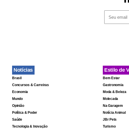
Domicilia
candidatura
Intitulado “
(18) pelo ve
líderes de 
direitos fun
Notícias
Estilo de 
“Nenhum líd
Brasil
Bem Estar
que outro Es
Concursos & Carreiras
Gastronomia
Economia
Moda & Beleza
“ações unil
Mundo
Molecada
Opinião
Na Garagem
“É particul
Política & Poder
Notícia Animal
Saúde
JBr Pets
Latina e ao 
Tecnologia & Inovação
Turismo