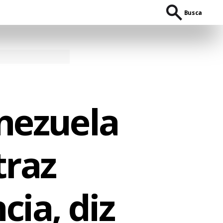
Busca
nezuela
traz
cia, diz