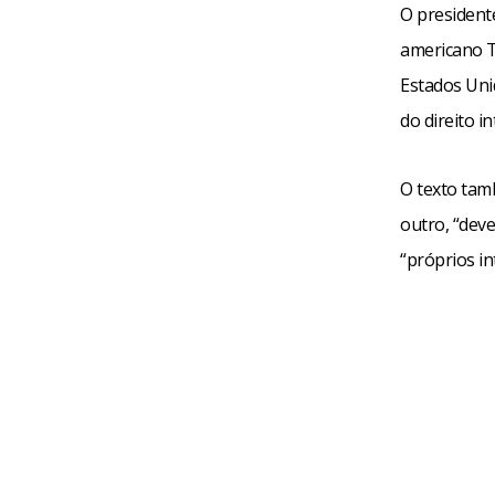
O presidente
americano T
Estados Uni
do direito i
O texto tam
outro, “dev
“próprios in