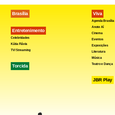
busca a paz
da defesa d
Brasília
Viva
Agenda Brasília
Anote Aí
Entretenimento
Cinema
Celebridades
Eventos
Kátia Flávia
Exposições
TV/ Streaming
Literatura
Música
Teatro e Dança
Torcida
JBR Play