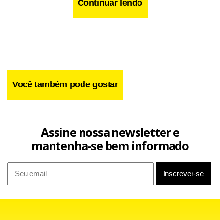
Continuar lendo
Você também pode gostar
Assine nossa newsletter e
mantenha-se bem informado
Para o líder do PR, deputado Lincoln Portela (MG), essas
lacunas podem propiciar abusos de autoridade no
momento da fiscalização. “Há um acordo para que a PEC
seja votada, esta é uma questão definitiva. Porém, o que
preocupa alguns parlamentares é a questão da