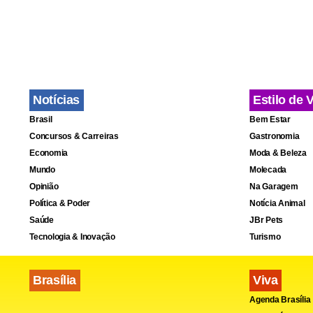
Paula, de sa
A expectati
deputado fed
Notícias
Estilo de 
Brasil
Bem Estar
Concursos & Carreiras
Gastronomia
Economia
Moda & Beleza
Mundo
Molecada
Opinião
Na Garagem
Política & Poder
Notícia Animal
Saúde
JBr Pets
Tecnologia & Inovação
Turismo
Brasília
Viva
Agenda Brasília