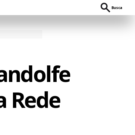
Busca
andolfe
na Rede