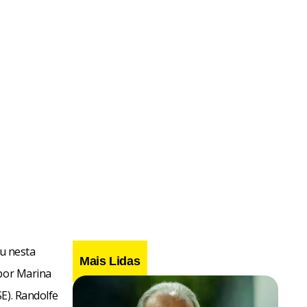
ou nesta
Mais Lidas
 por Marina
E). Randolfe