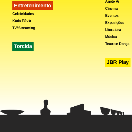
Anote Aí
Entretenimento
Cinema
Celebridades
Eventos
Kátia Flávia
Exposições
TV/ Streaming
Fa
Literatura
Música
Teatro e Dança
Torcida
JBR Play