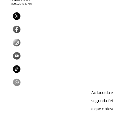
28/09/2015 17h05
Ao lado da e
segunda-fei
e que obtev