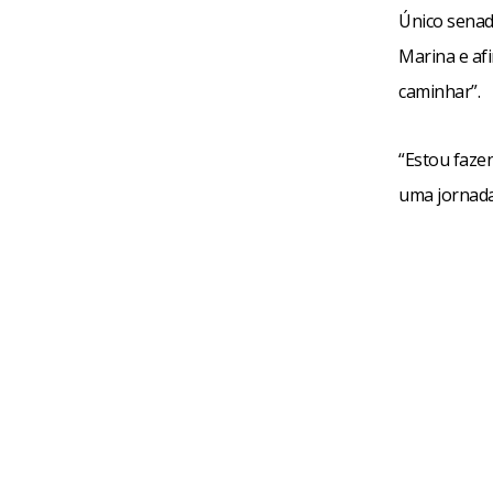
Único senado
Marina e af
caminhar”.
“Estou faze
uma jornada 