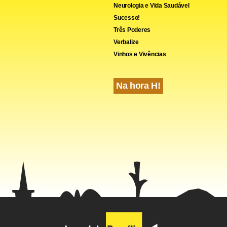
Neurologia e Vida Saudável
Sucesso!
Três Poderes
Verbalize
cebook
WhatsApp
LinkedIn
Twitter
X
Telegram
Share
Vinhos e Vivências
Na hora H!