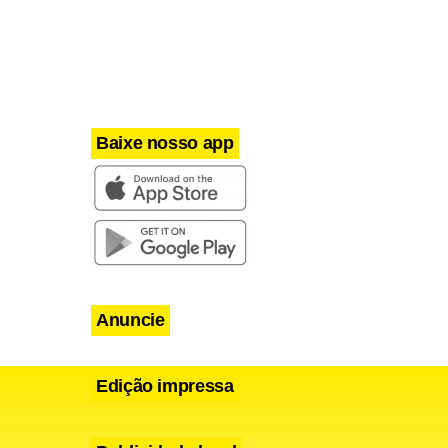
lmente um
Baixe nosso app
Anuncie
Edição impressa