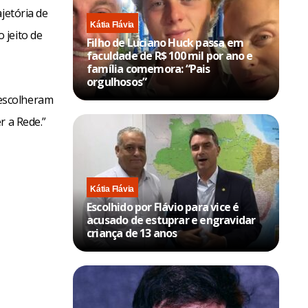
jetória de
Kátia Flávia
 jeito de
Filho de Luciano Huck passa em
faculdade de R$ 100 mil por ano e
família comemora: “Pais
orgulhosos”
escolheram
r a Rede.”
Kátia Flávia
Escolhido por Flávio para vice é
acusado de estuprar e engravidar
criança de 13 anos