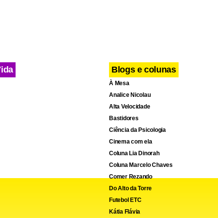
ída do PEN.
va é que o partido anuncie a adesão de mais um nome, provave
eral, ainda hoje.
Vida
Blogs e colunas
À Mesa
Analice Nicolau
Alta Velocidade
Bastidores
Ciência da Psicologia
Cinema com ela
Coluna Lia Dinorah
Coluna Marcelo Chaves
Comer Rezando
Do Alto da Torre
Futebol ETC
Kátia Flávia