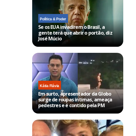
Política & Poder
Se os EUA invadirem o Brasil, a
gente terá que abrir o portão, diz
José Múcio
Kátia Flávia
Em surto, apresentador da Globo
surge de roupas íntimas, ameaça
pedestres e é contido pela PM