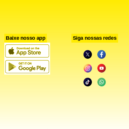
Para Dubois, a fábrica Anchieta, primeira da Volks no
Brasil, instalada nos anos 1950, sofre com uma tendência
de migração da produção que acontece em todo o mundo.
Baixe nosso app
Siga nossas redes
Em Detroit, nos Estados Unidos, meca da indústria
automobilística mundial, as grandes montadoras também
estão procurando novos locais para a produção, por
acreditarem que há mais dificuldades em renovar uma
fábrica antiga que aumentar a produção em novas
unidades.