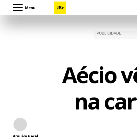
Menu
Aécio v
na car
Arquivo Geral