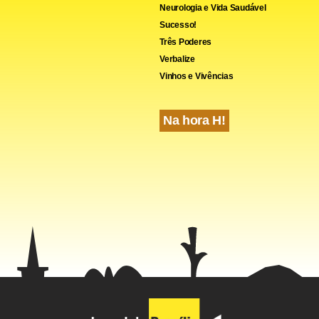
Neurologia e Vida Saudável
Sucesso!
Três Poderes
Verbalize
Vinhos e Vivências
Na hora H!
om contratos de imóveis na modalidade carta de crédito que es
es ou com o contrato em desequilíbrio (quando a dívida é maior 
podem procurar a Caixa Econômica Federal (CEF) para regular o
to.