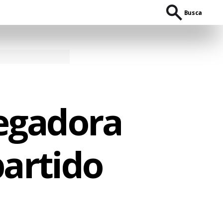
Busca
regadora
partido