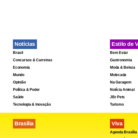
receber trê
incluídos n
Segundo Luc
Notícias
Estilo de 
“Terra para 
Brasil
Bem Estar
projeto, de
Concursos & Carreiras
Gastronomia
aos resgata
Economia
Moda & Beleza
Mundo
Molecada
fins de refo
Opinião
Na Garagem
Política & Poder
Notícia Animal
Saúde
JBr Pets
Tecnologia & Inovação
Turismo
Brasília
Viva
Agenda Brasília