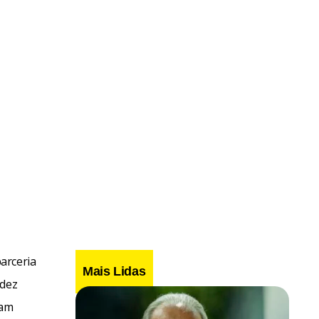
arceria
Mais Lidas
 dez
ram