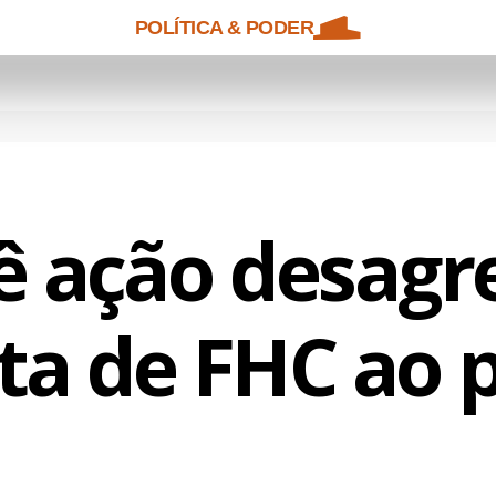
POLÍTICA & PODER
ê ação desag
ta de FHC ao 