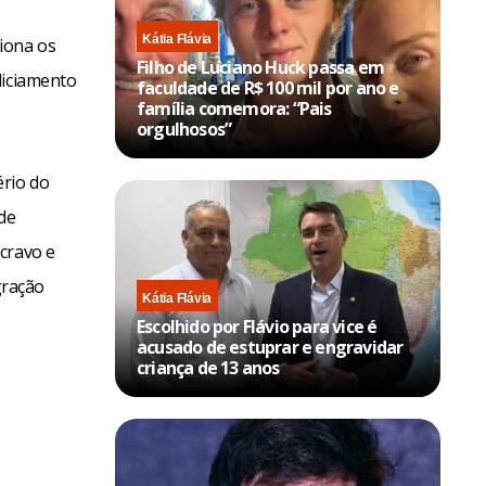
Kátia Flávia
iona os
Filho de Luciano Huck passa em
liciamento
faculdade de R$ 100 mil por ano e
família comemora: “Pais
orgulhosos”
ério do
de
cravo e
gração
Kátia Flávia
Escolhido por Flávio para vice é
acusado de estuprar e engravidar
criança de 13 anos