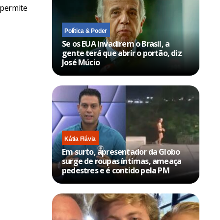
 permite
Política & Poder
Se os EUA invadirem o Brasil, a
gente terá que abrir o portão, diz
José Múcio
Kátia Flávia
Em surto, apresentador da Globo
surge de roupas íntimas, ameaça
pedestres e é contido pela PM