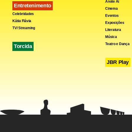
Anote Aí
Entretenimento
Cinema
Celebridades
Eventos
Kátia Flávia
Exposições
TV/ Streaming
Literatura
Música
Teatro e Dança
Torcida
JBR Play
Mutuários c
inadimplent
do imóvel) 
financiamen