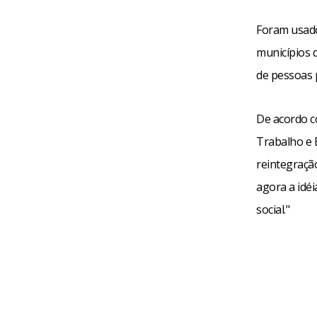
Foram usado
municípios 
de pessoas p
De acordo c
Trabalho e 
reintegraçã
agora a idéi
social."