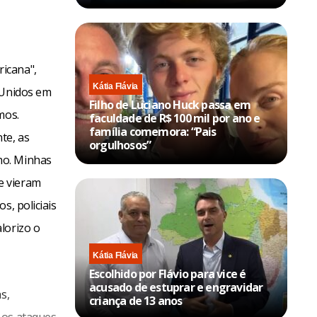
icana",
Kátia Flávia
 Unidos em
Filho de Luciano Huck passa em
mos.
faculdade de R$ 100 mil por ano e
família comemora: “Pais
te, as
orgulhosos”
ho. Minhas
e vieram
s, policiais
lorizo o
Kátia Flávia
Escolhido por Flávio para vice é
acusado de estuprar e engravidar
s,
criança de 13 anos
 os ataques