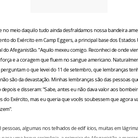
 no meio daquilo tudo ainda desfraldamos nossa bandeira amer
gento do Exército em Camp Eggers, a principal base dos Estados
tal do Afeganistão. "Aquilo mexeu comigo. Reconheci de onde vie
 força e a coragem que fluem no sangue americano. Naturalmen
perguntam o que levei do 11 de setembro, que lembranças ten
não são da devastação. Minhas lembranças são das pessoas qu
 depois e disseram: "Sabe, antes eu não dava valor aos bombeiro
es do Exército, mas eu queria que vocês soubessem que agora va
azem".
 pessoas, algumas nos telhados de edif ícios, muitas em lágrima
 para uma breve cerimônia, a primeira do Afeganistão a marcar