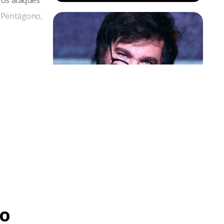
o Pentágono,
Política & Poder
Milei volta a chamar Lula de ‘ladrão’
e ‘corrupto’
o