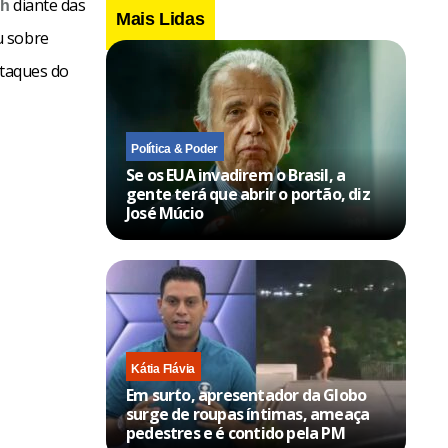
diante das
ch
Mais Lidas
u sobre
ataques do
Política & Poder
Se os EUA invadirem o Brasil, a
gente terá que abrir o portão, diz
José Múcio
Kátia Flávia
Em surto, apresentador da Globo
surge de roupas íntimas, ameaça
pedestres e é contido pela PM