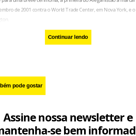
tembro de 2001 contra o World Trade Center, em Nova York, e 
ton.
Continuar lendo
bém pode gostar
Assine nossa newsletter e
mantenha-se bem informad