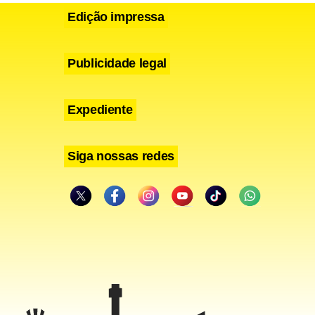
rança nem
Edição impressa
r isso
 que vocês
Publicidade legal
o
Expediente
Siga nossas redes