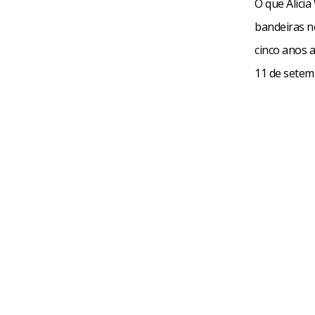
O que Alici
bandeiras n
cinco anos a
11 de setem