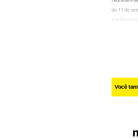
de 11 de se
em Washing
Você tam