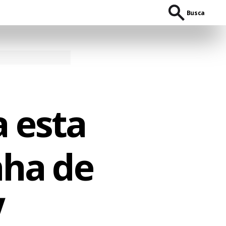
Busca
a esta
ha de
V