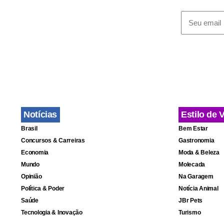
Autoridades
mulher ento
ataques, o 
norte-ameri
dada pelas 
11 de setem
Notícias
Estilo de 
Brasil
Bem Estar
Mais de 2 m
Concursos & Carreiras
Gastronomia
Economia
Moda & Beleza
Organização
Mundo
Molecada
país, reduto
Opinião
Na Garagem
A aliança mi
Política & Poder
Notícia Animal
Saúde
JBr Pets
Medusa, há 
Tecnologia & Inovação
Turismo