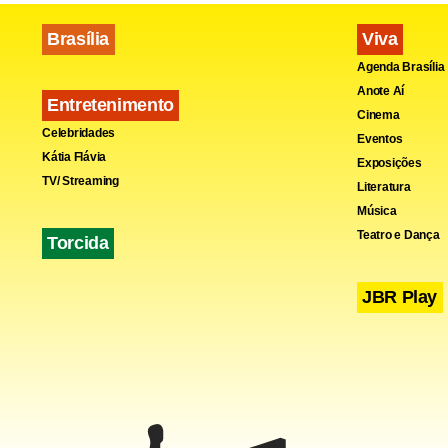
O presiden
Brasília
Viva
mesmo na cap
Agenda Brasília
ganhou o ap
Anote Aí
Entretenimento
sofreram na
Cinema
Celebridades
Eventos
terrorismo",
Kátia Flávia
Exposições
TV/ Streaming
Literatura
Música
Teatro e Dança
Torcida
JBR Play