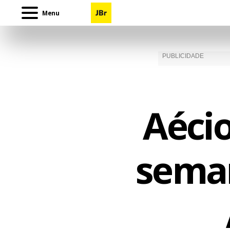
Menu
Aécio
sema