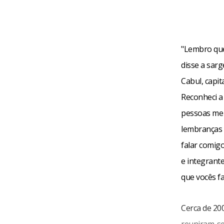
"Lembro que
disse a sar
Cabul, capi
Reconheci a
pessoas me 
lembranças 
falar comigo
e integrant
que vocês f
Cerca de 200
reuniram-se