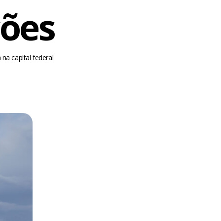
ções
a capital federal
m