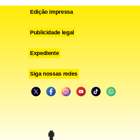
e novas
Edição impressa
antém a
que coloque
Publicidade legal
Expediente
erfuração
Siga nossas redes
onda estava
ado o
 houve risco