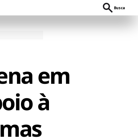
Busca
ena em
poio à
, mas