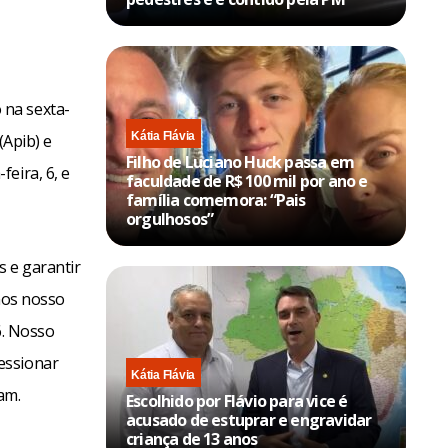
 na sexta-
Kátia Flávia
(Apib) e
Filho de Luciano Huck passa em
eira, 6, e
faculdade de R$ 100 mil por ano e
família comemora: “Pais
orgulhosos”
s e garantir
amos nosso
6. Nosso
essionar
Kátia Flávia
am.
Escolhido por Flávio para vice é
acusado de estuprar e engravidar
criança de 13 anos