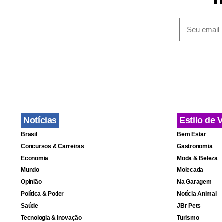
eixo centra
e mencionam
de demarcaç
momento”.
Leia 
Nasa diz
Notícias
Estilo de 
Superpet
Brasil
Bem Estar
Concursos & Carreiras
Gastronomia
Ex-polic
Economia
Moda & Beleza
Mundo
Molecada
Violênci
nas mortes
Opinião
Na Garagem
Política & Poder
Notícia Animal
Saúde
JBr Pets
Tecnologia & Inovação
Turismo
“Persistem 