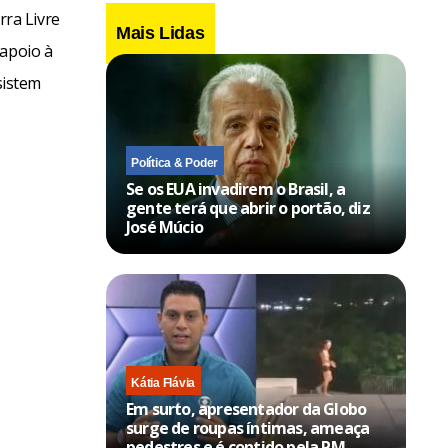
ra Livre
Mais Lidas
 apoio à
sistem
Política & Poder
Se os EUA invadirem o Brasil, a
gente terá que abrir o portão, diz
José Múcio
Kátia Flávia
Em surto, apresentador da Globo
surge de roupas íntimas, ameaça
pedestres e é contido pela PM