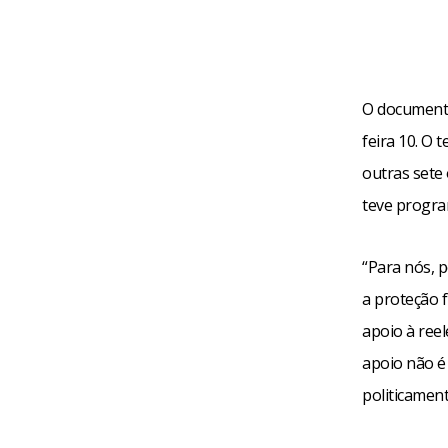
O documento
feira 10. O 
outras sete
teve progra
“Para nós, 
a proteção f
apoio à reel
apoio não é
politicamen