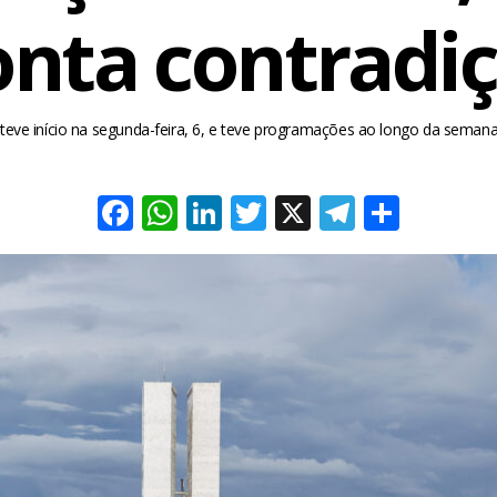
nta contradi
ve início na segunda-feira, 6, e teve programações ao longo da semana n
Facebook
WhatsApp
LinkedIn
Twitter
X
Telegra
Share