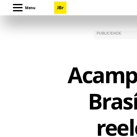
Menu
Acamp
Brasí
reel