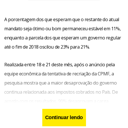
A porcentagem dos que esperam que o restante do atual
mandato seja ótimo ou bom permaneceu estável em 11%,
enquanto a parcela dos que esperam um governo regular
até o fim de 2018 oscilou de 23% para 21%.
Realizada entre 18 e 21 deste mês, após o anúncio pela
equipe econômica da tentativa de recriação da CPMF, a
pesquisa mostra que a maior desaprovação do governo
continua relacionada aos impostos cobrados no País. De
acordo com os resultados, 90% desaprovam a carga
tributária, enquanto apenas 7% a aprovam. Os valores se
Continuar lendo
repetem há três pesquisas, desde março deste ano.