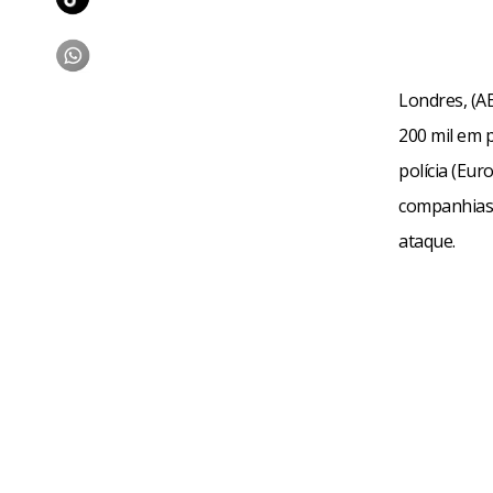
Londres, (A
200 mil em 
polícia (Eur
companhias 
ataque.