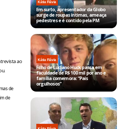
Kátia Flávia
Em surto, apresentador da Globo
surge de roupas íntimas, ameaça
pedestres e é contido pela PM
Kátia Flávia
trevista ao
Filho de Luciano Huck passa em
ou.
faculdade de R$ 100 mil por ano e
família comemora: “Pais
orgulhosos”
emas de
im de
Kátia Flávia