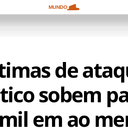
MUNDO
timas de ata
tico sobem p
 mil em ao me