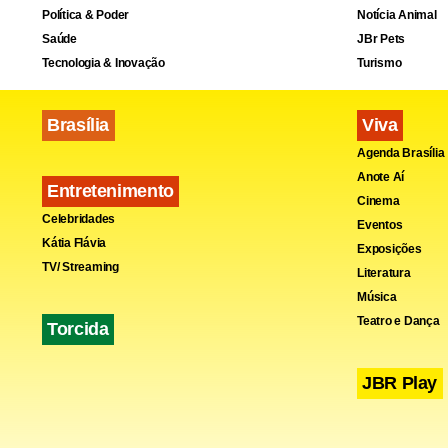
Política & Poder
Notícia Animal
Saúde
JBr Pets
Tecnologia & Inovação
Turismo
Brasília
Viva
Agenda Brasília
Anote Aí
Entretenimento
Cinema
Celebridades
Eventos
Kátia Flávia
Exposições
TV/ Streaming
Literatura
Música
Teatro e Dança
Torcida
Foram afeta
JBR Play
como a mont
como o Mini