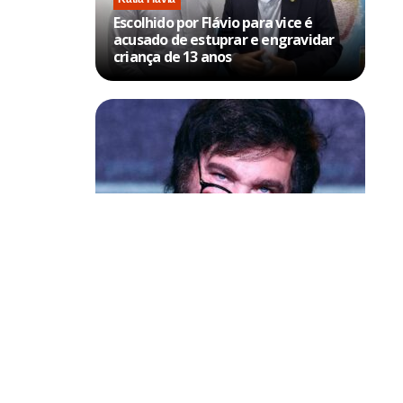
Escolhido por Flávio para vice é
acusado de estuprar e engravidar
criança de 13 anos
Política & Poder
Milei volta a chamar Lula de ‘ladrão’
e ‘corrupto’
se espalhar
s pessoas,
de maneira a