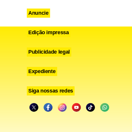
Anuncie
Edição impressa
Publicidade legal
Expediente
Siga nossas redes
 empresas
 FedEx, bem
ução em