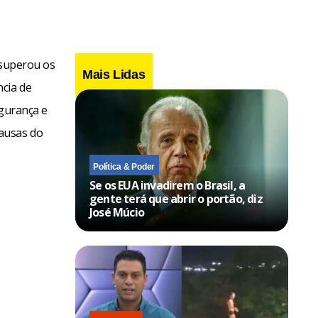
 superou os
Mais Lidas
ncia de
egurança e
ausas do
Política & Poder
Se os EUA invadirem o Brasil, a
gente terá que abrir o portão, diz
José Múcio