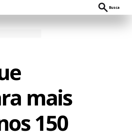
Busca
que
ara mais
nos 150