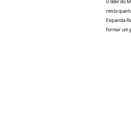
O líder do 
nesta quart
Esquerda Rad
formar um 