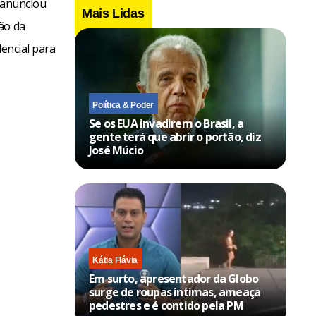
, anunciou
Mais Lidas
ão da
dencial para
Política & Poder
Se os EUA invadirem o Brasil, a
gente terá que abrir o portão, diz
José Múcio
Kátia Flávia
Em surto, apresentador da Globo
surge de roupas íntimas, ameaça
pedestres e é contido pela PM