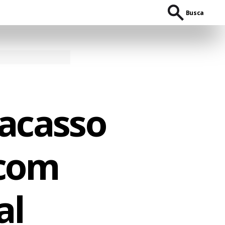
Busca
racasso
 com
al