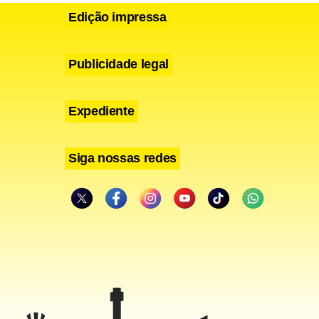
Edição impressa
Publicidade legal
entrar em um
Expediente
s que a
tidos
Siga nossas redes
xterno a um
 com a
m conseguiu