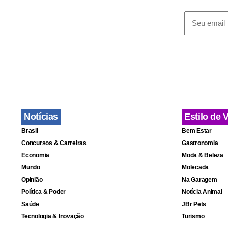
Notícias
Estilo de 
Brasil
Bem Estar
Concursos & Carreiras
Gastronomia
Economia
Moda & Beleza
Mundo
Molecada
Opinião
Na Garagem
Política & Poder
Notícia Animal
Saúde
JBr Pets
Tecnologia & Inovação
Turismo
“O povo gre