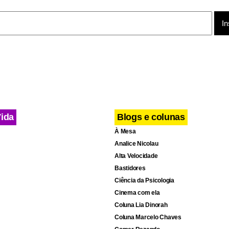
Vida
Blogs e colunas
À Mesa
Analice Nicolau
Alta Velocidade
Bastidores
Ciência da Psicologia
Cinema com ela
Coluna Lia Dinorah
go quer estabilidade, um governo que dê soluções e não leve o 
Coluna Marcelo Chaves