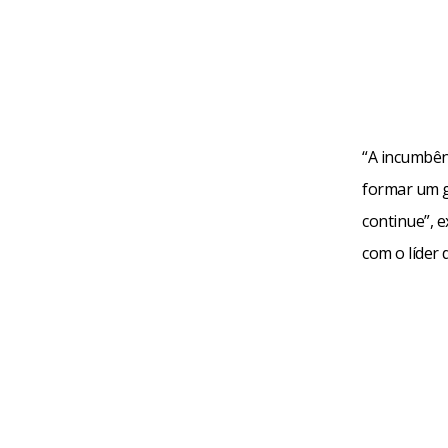
“A incumbên
formar um g
continue”, e
com o líder d