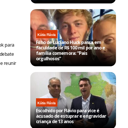
Kátia Flávia
Filho de Luciano Huck passa em
ok para
faculdade de R$ 100 mil por ano e
família comemora: “Pais
 debate
orgulhosos”
se reunir
Kátia Flávia
Escolhido por Flávio para vice é
acusado de estuprar e engravidar
criança de 13 anos