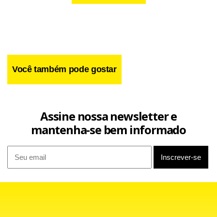
Você também pode gostar
Assine nossa newsletter e
mantenha-se bem informado
“Na noite passada, nossos drones percorreram uma
distância de cerca de 1.000 quilômetros até a região de São
Petersburgo – até os arsenais da marinha inimiga e uma
base em Kronstadt”, escreveu o presidente ucraniano
Volodmir Zelenski sobre o ataque nas redes sociais.