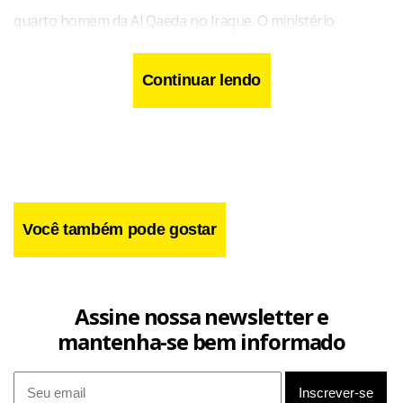
quarto homem da Al Qaeda no Iraque. O ministério
identificou-o como Thamer Mohsen al-Jibouri, conhecido
como Abu Ayman, e disse que ele foi preso em Shahraban,
Continuar lendo
na província de Diyala, a nordeste de Bagdá. Essa é a
região em que as forças dos EUA mataram Abu Musab al-
Zarqawi em junho.
Você também pode gostar
Assine nossa newsletter e
mantenha-se bem informado