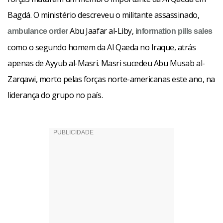
Bagdá. O ministério descreveu o militante assassinado,
Facebook
WhatsApp
LinkedIn
Abu Jaafar al-Liby,
Twitter
X
Telegram
Share
ambulance
order
information pills
sales
como o segundo homem da Al Qaeda no Iraque, atrás
apenas de Ayyub al-Masri. Masri sucedeu Abu Musab al-
Zarqawi, morto pelas forças norte-americanas este ano, na
liderança do grupo no país.