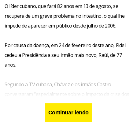
O líder cubano, que fará 82 anos em 13 de agosto, se
recupera de um grave problema no intestino, o qual lhe
impede de aparecer em público desde julho de 2006.
Por causa da doença, em 24 de fevereiro deste ano, Fidel
cedeu a Presidência a seu irmão mais novo, Raúl, de 77
anos.
Segundo a TV cubana, Chávez e os irmãos Castro
conversaram “especialmente sobre o impacto da crise dos
preços dos alimentos” e a maneira como os países devem
Continuar lendo
enfrentá-la.
Além disso, “avaliaram o tema como um assunto