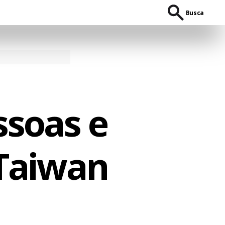
Busca
ssoas e
 Taiwan