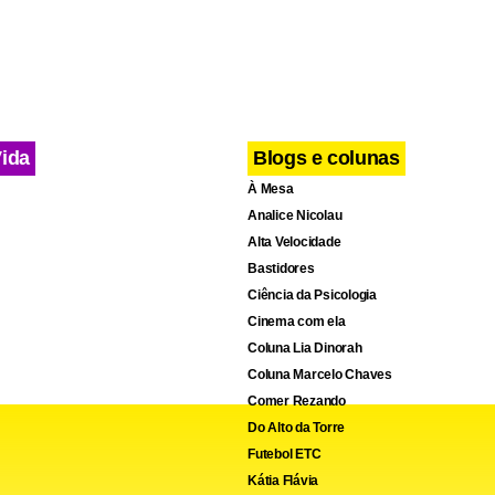
Vida
Blogs e colunas
À Mesa
Analice Nicolau
Alta Velocidade
Bastidores
Ciência da Psicologia
Cinema com ela
Coluna Lia Dinorah
Coluna Marcelo Chaves
Comer Rezando
Do Alto da Torre
cebook
WhatsApp
LinkedIn
Twitter
X
Telegram
Share
Futebol ETC
Kátia Flávia