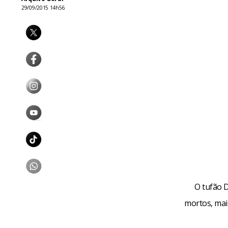
29/09/2015 14h56
O tufão D
mortos, mais