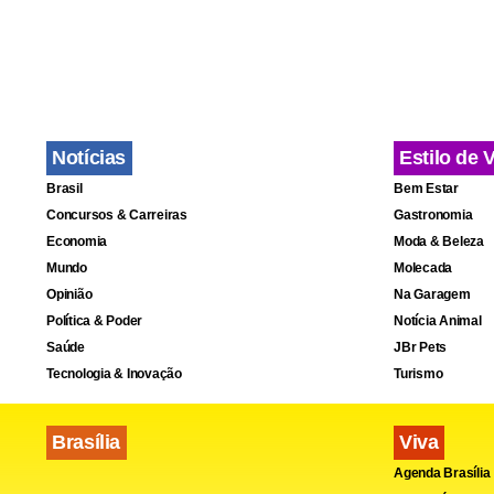
Notícias
Estilo de 
Brasil
Bem Estar
Concursos & Carreiras
Gastronomia
Economia
Moda & Beleza
Mundo
Molecada
Opinião
Na Garagem
Política & Poder
Notícia Animal
Saúde
JBr Pets
Tecnologia & Inovação
Turismo
Brasília
Viva
Fa
Agenda Brasília