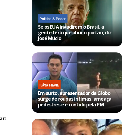
Política & Poder
Se os EUA invadirem o Brasil, a
gente terá que abrir o portão, diz
José Múcio
Kátia Flávia
Em surto, apresentador da Globo
surge de roupas íntimas, ameaça
pedestres e é contido pela PM
sua