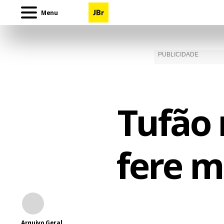
Menu
Tufão 
fere m
Arquivo Geral