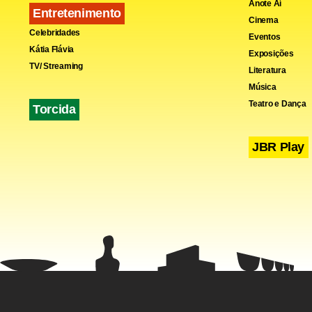
Anote Aí
Entretenimento
Cinema
Celebridades
Eventos
Kátia Flávia
Exposições
TV/ Streaming
Literatura
Música
Teatro e Dança
Torcida
JBR Play