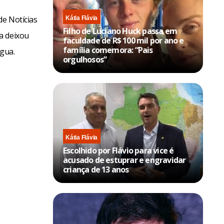
de Notícias
Kátia Flávia
Filho de Luciano Huck passa em
a deixou
faculdade de R$ 100 mil por ano e
família comemora: “Pais
água.
orgulhosos”
Kátia Flávia
Escolhido por Flávio para vice é
acusado de estuprar e engravidar
criança de 13 anos