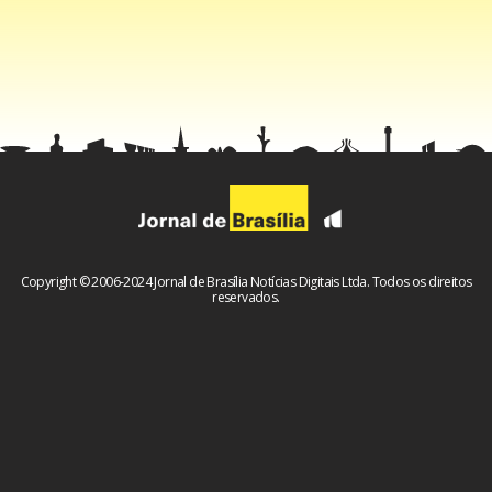
cirurgia
O jornal The Wall Street Journal informou, com base em
autoridades não identificadas, que o Irã também propôs
diluir parte de seu urânio enriquecido e transferir o
restante para um terceiro país. Teerã ainda teria exigido
compensação pelos danos causados na guerra.
Copyright © 2006-2024 Jornal de Brasília Notícias Digitais Ltda. Todos os direitos
reservados.
A proposta inicial dos EUA, por sua vez, previa a
interrupção dos combates antes da abertura de
negociações sobre temas mais sensíveis, entre eles o fim
do programa nuclear iraniano, o que Teerã rejeita.