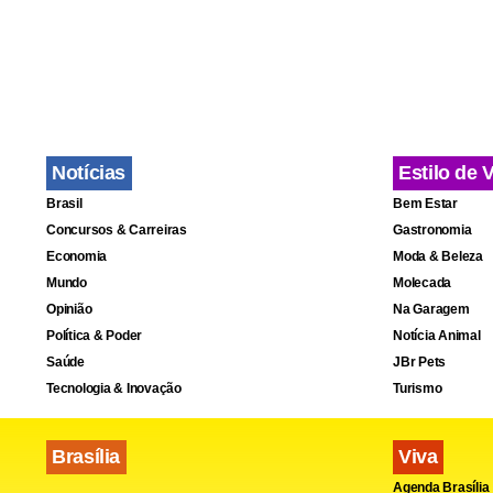
5 e 25 milhõ
Notícias
Estilo de 
Brasil
Bem Estar
Concursos & Carreiras
Gastronomia
Economia
Moda & Beleza
Mundo
Molecada
Opinião
Na Garagem
Política & Poder
Notícia Animal
Saúde
JBr Pets
Tecnologia & Inovação
Turismo
Brasília
Viva
Agenda Brasília