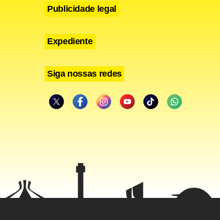
nteresse
Publicidade legal
s e agências
Expediente
 sido
Siga nossas redes
 seu filho,
quer