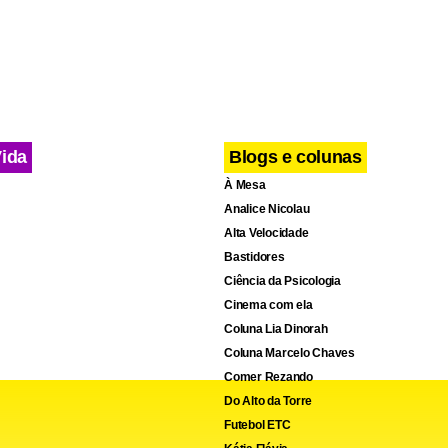
es de dólares.
Vida
Blogs e colunas
À Mesa
Analice Nicolau
Alta Velocidade
Bastidores
Ciência da Psicologia
Cinema com ela
Coluna Lia Dinorah
Coluna Marcelo Chaves
Comer Rezando
Do Alto da Torre
Futebol ETC