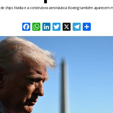
e de chips Nvidia e a construtora aeronáutica Boeing também aparecem 
Facebook
WhatsApp
LinkedIn
Twitter
X
Telegra
Share