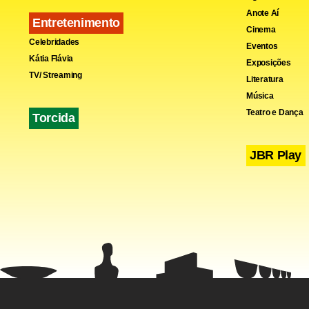
O Escritório
Anote Aí
Entretenimento
financeiros
Cinema
Celebridades
do Poder Exe
Eventos
Kátia Flávia
Exposições
TV/ Streaming
Literatura
Outros docu
Música
divulgados 
Teatro e Dança
Torcida
Os ativos d
JBR Play
Donald Trum
Trata-se de 
momento, re
© Agence F