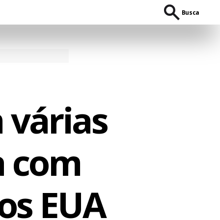
Busca
 várias
a com
os EUA