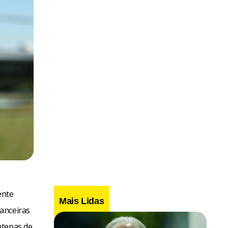
ente
Mais Lidas
anceiras
ntenas de