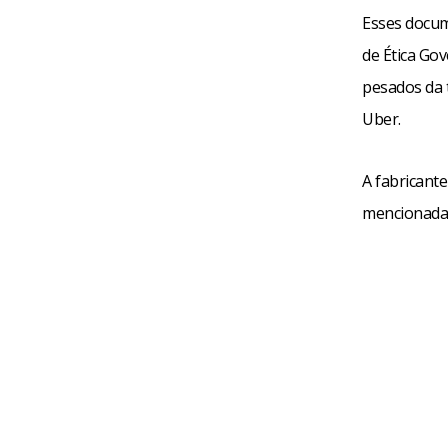
Esses docum
de Ética Go
pesados da 
Uber.
A fabricant
mencionada