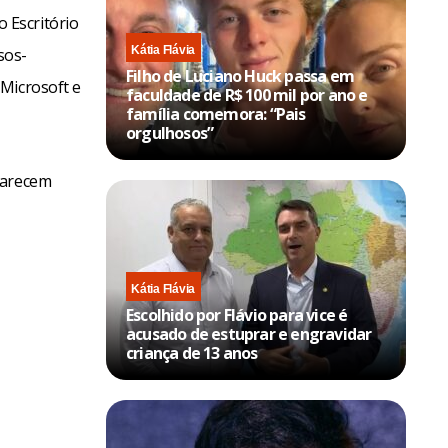
 Escritório
Kátia Flávia
sos-
Filho de Luciano Huck passa em
 Microsoft e
faculdade de R$ 100 mil por ano e
família comemora: “Pais
orgulhosos”
parecem
Kátia Flávia
Escolhido por Flávio para vice é
acusado de estuprar e engravidar
criança de 13 anos