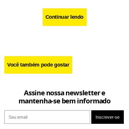
Continuar lendo
Você também pode gostar
Assine nossa newsletter e
Facebook
WhatsApp
LinkedIn
Twitter
X
Telegram
Share
mantenha-se bem informado