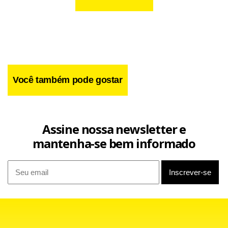
Você também pode gostar
“‘Sim'”, respondeu Trump. “Eu estava um pouco aborrecido
com ele por ficar constantemente brigando com o Líbano”.
Assine nossa newsletter e
mantenha-se bem informado
“Eu disse: ‘Bibi, temos que parar com isso'”.
Trump acrescentou que tem um “relacionamento muito
bom” com Netanyahu. “Nós nos damos bem juntos… Gosto
muito do Bibi”.