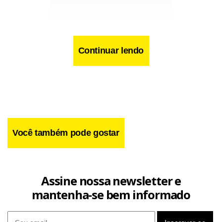
Continuar lendo
O Tribunal de Comércio Internacional dos Estados Unidos
Você também pode gostar
(CIT, na sigla em inglês) havia bloqueado em 7 de maio a
aplicação da nova tarifa, a pedido de duas empresas e do
estado de Washington.
Assine nossa newsletter e
mantenha-se bem informado
Essa decisão deveria entrar em vigor nesta terça-feira.