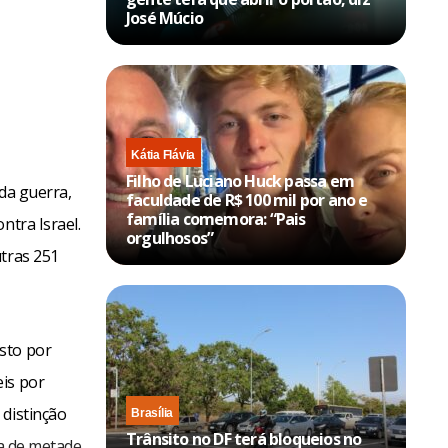
José Múcio
Kátia Flávia
Filho de Luciano Huck passa em
 da guerra,
faculdade de R$ 100 mil por ano e
família comemora: “Pais
ntra Israel.
orgulhosos”
utras 251
sto por
eis por
 distinção
Brasília
Trânsito no DF terá bloqueios no
ca de metade