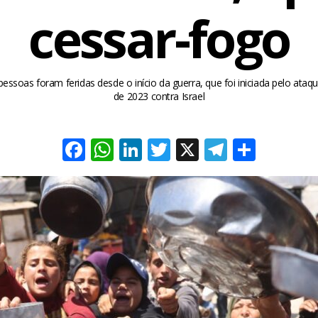
cessar-fogo
essoas foram feridas desde o início da guerra, que foi iniciada pelo at
de 2023 contra Israel
Facebook
WhatsApp
LinkedIn
Twitter
X
Telegra
Share