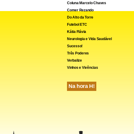
Coluna Marcelo Chaves
Comer Rezando
Do Alto da Torre
Futebol ETC
Kátia Flávia
Neurologia e Vida Saudável
Sucesso!
Três Poderes
Verbalize
Vinhos e Vivências
Na hora H!
nteúdo
cebook
WhatsApp
LinkedIn
Twitter
X
Telegram
Share