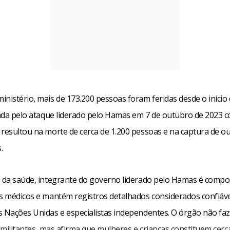
nistério, mais de 173.200 pessoas foram feridas desde o início
iada pelo ataque liderado pelo Hamas em 7 de outubro de 2023 co
 resultou na morte de cerca de 1.200 pessoas e na captura de o
.
o da saúde, integrante do governo liderado pelo Hamas é compo
is médicos e mantém registros detalhados considerados confiáv
s Nações Unidas e especialistas independentes. O órgão não faz
e militantes, mas afirma que mulheres e crianças constituem cer