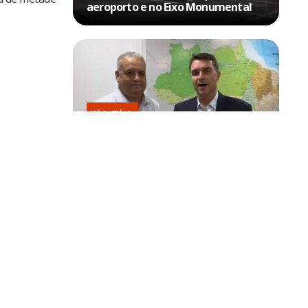
aeroporto e no Eixo Monumental
Kátia Flávia
Escolhido por Flávio para vice é
acusado de estuprar e engravidar
criança de 13 anos