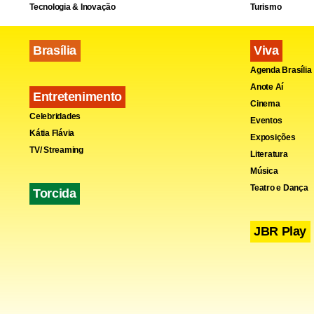
Tecnologia & Inovação
Turismo
Brasília
Viva
Agenda Brasília
Anote Aí
Entretenimento
Cinema
Celebridades
Eventos
Kátia Flávia
Exposições
TV/ Streaming
Literatura
Música
Teatro e Dança
Torcida
JBR Play
Estadão Co
Fa