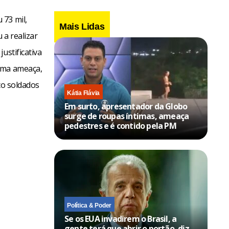
 73 mil,
Mais Lidas
 a realizar
ustificativa
 uma ameaça,
co soldados
Kátia Flávia
Em surto, apresentador da Globo
surge de roupas íntimas, ameaça
pedestres e é contido pela PM
Política & Poder
Se os EUA invadirem o Brasil, a
gente terá que abrir o portão, diz