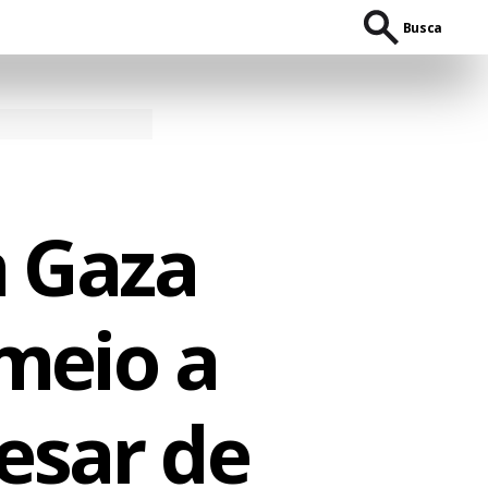
Busca
m Gaza
meio a
pesar de