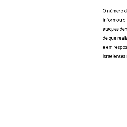
O número de
informou o M
ataques dent
de que real
e em respost
israelenses