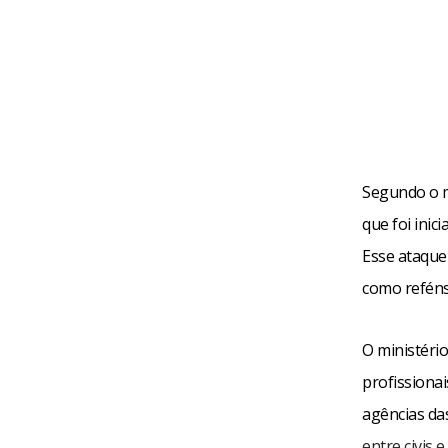
Segundo o mi
que foi inic
Esse ataque
como reféns
O ministéri
profissiona
agências da
entre civis 