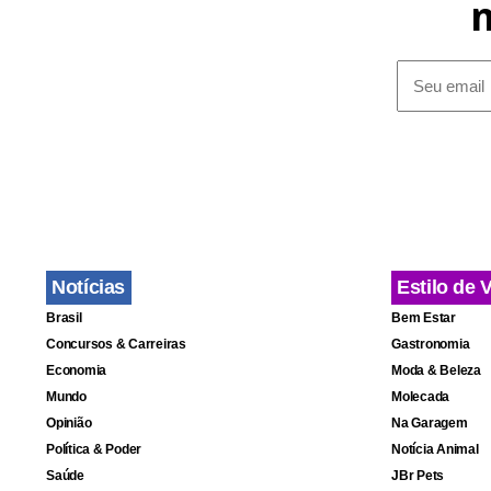
Israel afirm
argumento d
A guerra de
pessoas, de
alimentos, 
fronteira co
Associated P
Notícias
Estilo de 
Brasil
Bem Estar
*Conteúdo tr
Concursos & Carreiras
Gastronomia
Redação do 
Economia
Moda & Beleza
Mundo
Molecada
Opinião
Na Garagem
Política & Poder
Notícia Animal
Saúde
JBr Pets