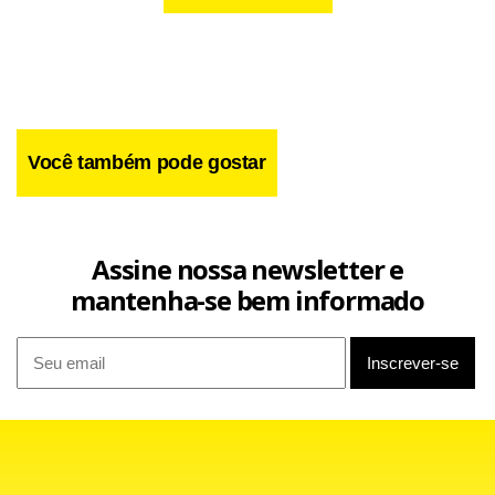
Você também pode gostar
Assine nossa newsletter e
mantenha-se bem informado
“Esta medida teria um efeito imediato e reduziria
consideravelmente, e inclusive deteria, as travessias,
salvando vidas, ao quebrar o modelo econômico das
máfias”, completou o chefe de Governo conservador.