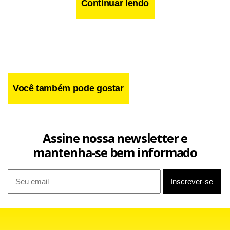
Continuar lendo
Você também pode gostar
O ativista Otman al Jani declarou à Agência Efe que na
Assine nossa newsletter e
cidade de Khan Sheijun (Idleb) saíram grandes passeatas
mantenha-se bem informado
de várias mesquitas após a oração do meio-dia.