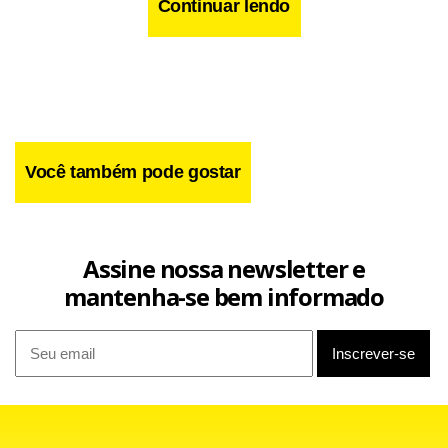
Continuar lendo
Você também pode gostar
Assine nossa newsletter e
Lavrov se reuniu com o secretário de Estado dos EUA, John
mantenha-se bem informado
Kerry, na quarta-feira em Nova York. Em comentários após
a reunião, publicados nesta quinta-feira no site do
Ministério de Relações Exteriores russo, Lavrov disse que
“em resposta a um pedido da liderança síria, estamos
ajudando a lutar exclusivamente contra o Estado Islâmico e