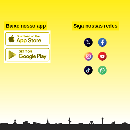
outros grupos terroristas”, sem especificar quais outros
grupos estavam sendo alvejados.
Baixe nosso app
Siga nossas redes
Ativistas da oposição síria disseram que os bombardeios
russo mataram civis. Por outro lado, Lavrov disse “não ter
conhecimento de tais informações”.
“Estamos zelando para que estes ataques sejam altamente
precisos e os alvos são exclusivamente posições, objetos,
munições e grupos terroristas armados”, disse ele. O
Ministério de Defesa da Rússia divulgou ontem um vídeo
de ataques aéreos realizados contra alvos na Síria.