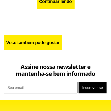
Continuar lendo
Você também pode gostar
Assine nossa newsletter e
Romney, que foi governador de Massachusetts, destacou
mantenha-se bem informado
ainda que Santorum e ele têm a mesma opinião sobre as
“políticas fracassadas” da Administração do atual
presidente americano, o democrata Barack Obama, “desde
seu assalto à liberdade de consciência até sua política
externa irresponsável”.