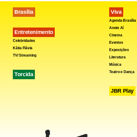
Brasília
Viva
Agenda Brasília
Anote Aí
Entretenimento
Cinema
Celebridades
Eventos
Kátia Flávia
Fa
Exposições
TV/ Streaming
Literatura
Música
Teatro e Dança
Torcida
JBR Play