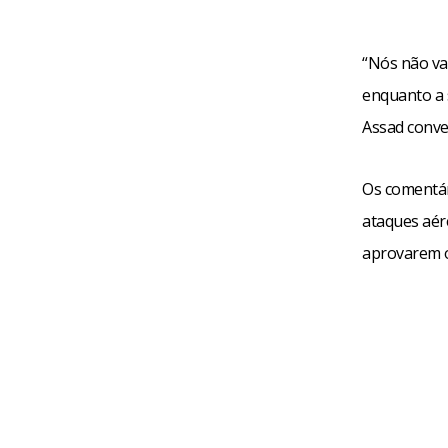
“Nós não va
enquanto a 
Assad conver
Os comentár
ataques aére
aprovarem o 