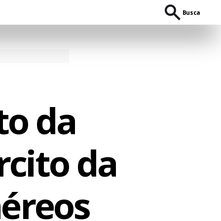
Busca
to da
rcito da
aéreos