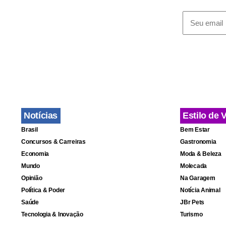
esperar até 
televisionad
Mais cedo, o
e da ex-Uniã
para casa, 
Notícias
Estilo de 
Brasil
Bem Estar
Concursos & Carreiras
Gastronomia
Economia
Moda & Beleza
Mundo
Molecada
Opinião
Na Garagem
Política & Poder
Notícia Animal
Saúde
JBr Pets
Tecnologia & Inovação
Turismo