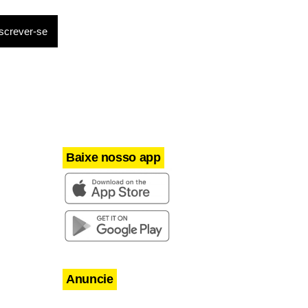
 comentários
dadãos russos
tos voltaram
.
Baixe nosso app
Anuncie