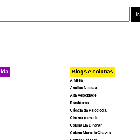
que eles [os terroristas] venham à nossa casa”, disse Putin em
os.
 assessor presidencial, Sergei Ivanov, disse que milhares de ci
o Soviética estão lutando do lado do Estado Islâmico e que mui
apresentando uma ameaça direta ao país. Fonte: Associated Press
Vida
Blogs e colunas
À Mesa
Analice Nicolau
Alta Velocidade
Bastidores
Ciência da Psicologia
Cinema com ela
Coluna Lia Dinorah
Coluna Marcelo Chaves