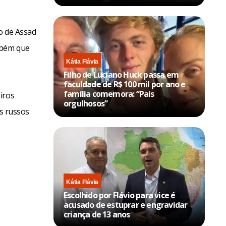
o de Assad
mbém que
Kátia Flávia
Filho de Luciano Huck passa em
faculdade de R$ 100 mil por ano e
família comemora: “Pais
iros
orgulhosos”
es russos
Kátia Flávia
Escolhido por Flávio para vice é
acusado de estuprar e engravidar
criança de 13 anos