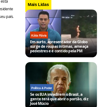
 está
Mais Lidas
esidente
seu país.
Kátia Flávia
Em surto, apresentador da Globo
surge de roupas íntimas, ameaça
pedestres e é contido pela PM
Política & Poder
Se os EUA invadirem o Brasil, a
gente terá que abrir o portão, diz
José Múcio