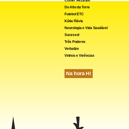
Comer Rezando
Do Alto da Torre
Futebol ETC
Kátia Flávia
Neurologia e Vida Saudável
Sucesso!
Três Poderes
cebook
WhatsApp
LinkedIn
Twitter
X
Telegram
Share
Verbalize
Vinhos e Vivências
Na hora H!