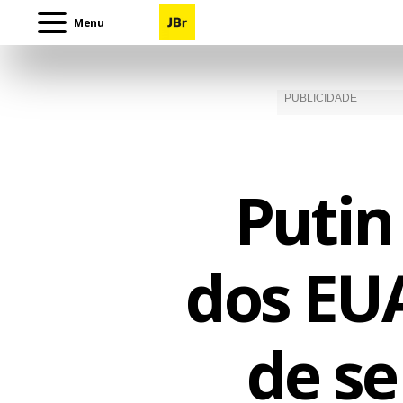
Menu
Putin 
dos EUA
de s