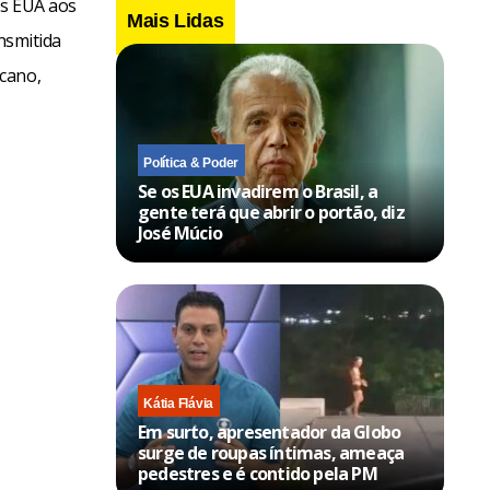
os EUA aos
Mais Lidas
nsmitida
cano,
Política & Poder
Se os EUA invadirem o Brasil, a
gente terá que abrir o portão, diz
José Múcio
Kátia Flávia
Em surto, apresentador da Globo
surge de roupas íntimas, ameaça
pedestres e é contido pela PM