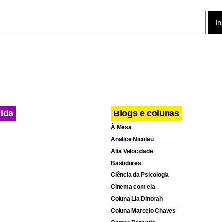
ma irão se reunir nesta segunda-feira à margem da Assembleia 
 das Nações Unidas (ONU). Fonte: Associated Press.
Vida
Blogs e colunas
À Mesa
Analice Nicolau
Alta Velocidade
Bastidores
Ciência da Psicologia
Cinema com ela
Coluna Lia Dinorah
Coluna Marcelo Chaves