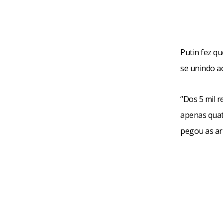
Putin fez q
se unindo a
“Dos 5 mil 
apenas quat
pegou as ar