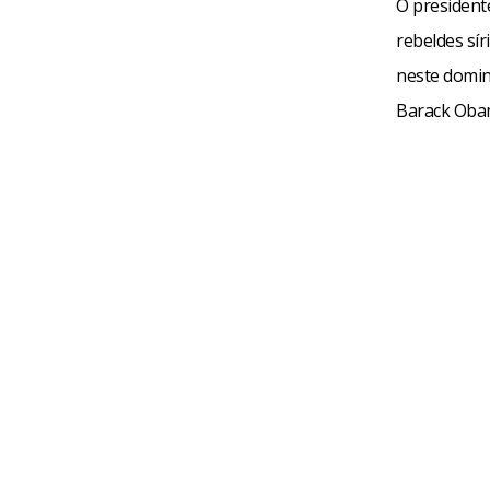
O presidente
rebeldes sír
neste domin
Barack Oba