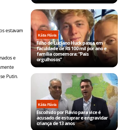
nos estavam
Kátia Flávia
Filho de Luciano Huck passa em
faculdade de R$ 100 mil por ano e
família comemora: “Pais
inados e
orgulhosos”
esmente
se Putin.
Kátia Flávia
Escolhido por Flávio para vice é
acusado de estuprar e engravidar
criança de 13 anos