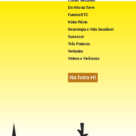
Comer Rezando
cebook
WhatsApp
LinkedIn
Twitter
X
Telegram
Share
Do Alto da Torre
Futebol ETC
Kátia Flávia
Neurologia e Vida Saudável
Sucesso!
Três Poderes
Verbalize
Vinhos e Vivências
Na hora H!