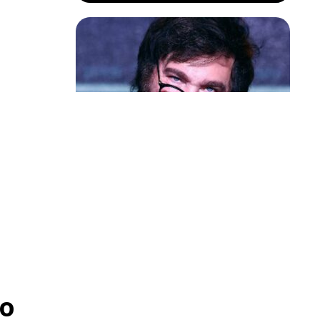
Política & Poder
Milei volta a chamar Lula de ‘ladrão’
e ‘corrupto’
shar Assad,
nacional
o