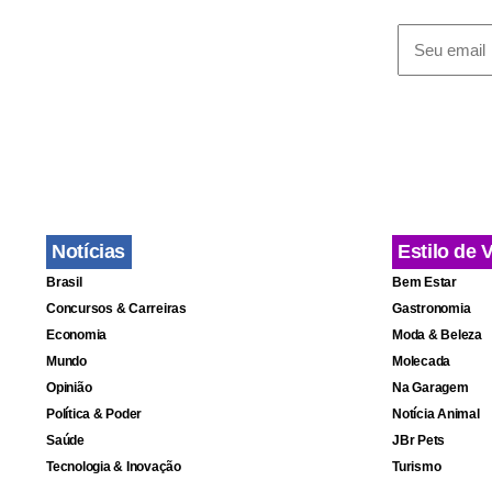
Putin e Oba
Organização
Notícias
Estilo de 
Brasil
Bem Estar
Concursos & Carreiras
Gastronomia
Economia
Moda & Beleza
Mundo
Molecada
Opinião
Na Garagem
Política & Poder
Notícia Animal
Saúde
JBr Pets
Tecnologia & Inovação
Turismo