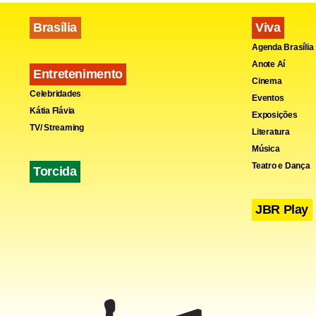
Fa
Brasília
Viva
Agenda Brasília
Anote Aí
Entretenimento
Cinema
Celebridades
Eventos
Kátia Flávia
Exposições
TV/ Streaming
Literatura
Música
Teatro e Dança
Torcida
JBR Play