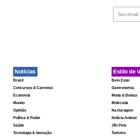
grande derr
envolver o 
O número de
Ministério 
feridos e q
Fronteiras 
Notícias
Estilo de 
e 39 crianç
Brasil
Bem Estar
Concursos & Carreiras
Gastronomia
O Taleban d
Economia
Moda & Beleza
segurança. 
Mundo
Molecada
Opinião
Na Garagem
prédios, em
Política & Poder
Notícia Animal
Taleban con
Saúde
JBr Pets
Tecnologia & Inovação
Turismo