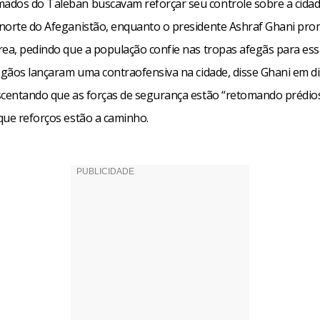
dos do Taleban buscavam reforçar seu controle sobre a cidad
norte do Afeganistão, enquanto o presidente Ashraf Ghani pr
rea, pedindo que a população confie nas tropas afegãs para essa
fegãos lançaram uma contraofensiva na cidade, disse Ghani em d
scentando que as forças de segurança estão “retomando prédio
que reforços estão a caminho.