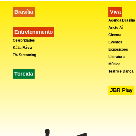
Brasília
Viva
Agenda Brasília
Anote Aí
Entretenimento
Cinema
Celebridades
Eventos
Kátia Flávia
Exposições
TV/ Streaming
Literatura
Música
Teatro e Dança
Torcida
JBR Play
O Ministério
Kunduz, nest