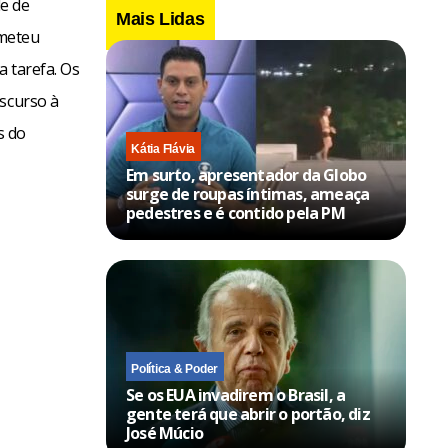
e de
Mais Lidas
ometeu
 tarefa. Os
iscurso à
s do
Kátia Flávia
Em surto, apresentador da Globo
surge de roupas íntimas, ameaça
pedestres e é contido pela PM
Política & Poder
Se os EUA invadirem o Brasil, a
gente terá que abrir o portão, diz
José Múcio