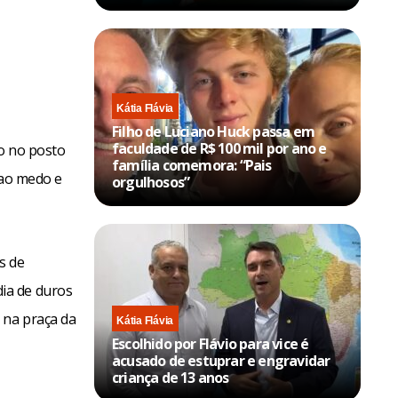
Kátia Flávia
Filho de Luciano Huck passa em
faculdade de R$ 100 mil por ano e
no no posto
família comemora: “Pais
“ao medo e
orgulhosos”
s de
ia de duros
 na praça da
Kátia Flávia
Escolhido por Flávio para vice é
acusado de estuprar e engravidar
criança de 13 anos