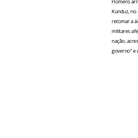
Homens arma
Kunduz, no 
retomar a á
militares a
nação, acre
governo” e 