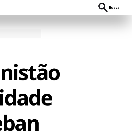
Busca
nistão
idade
eban