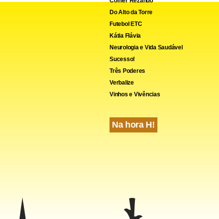
Comer Rezando
Do Alto da Torre
Futebol ETC
Kátia Flávia
Neurologia e Vida Saudável
Sucesso!
Três Poderes
Verbalize
Vinhos e Vivências
Na hora H!
 da Defesa disse que as forças oficiais já retomaram algumas á
a terça-feira, incluindo uma nova sede da polícia e a prisão. A C