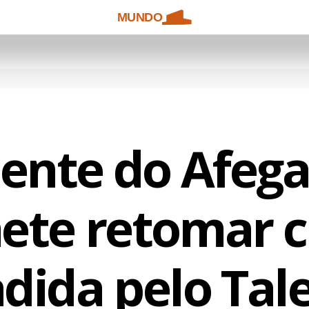
MUNDO
dente do Afega
ete retomar c
adida pelo Tal