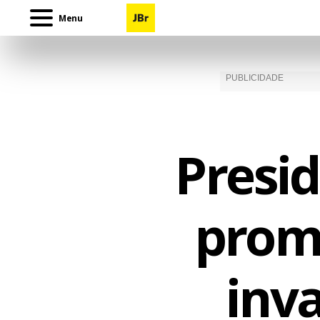
Menu
Presi
prom
inv