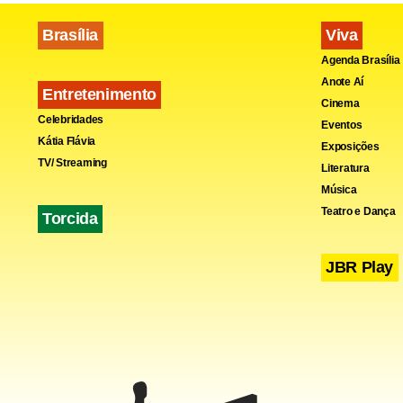
Brasília
Viva
Agenda Brasília
Anote Aí
Já o embai
Entretenimento
Cinema
Celebridades
encontro”, m
Eventos
Kátia Flávia
Exposições
TV/ Streaming
Literatura
Música
Teatro e Dança
Torcida
“Ninguém qu
JBR Play
As negocia
março, sua 