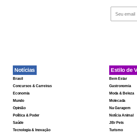
Notícias
Estilo de 
Brasil
Bem Estar
Concursos & Carreiras
Gastronomia
Economia
Moda & Beleza
Mundo
Molecada
Opinião
Na Garagem
O diplomat
Política & Poder
Notícia Animal
internacion
Saúde
JBr Pets
Tecnologia & Inovação
Turismo
apesar de in