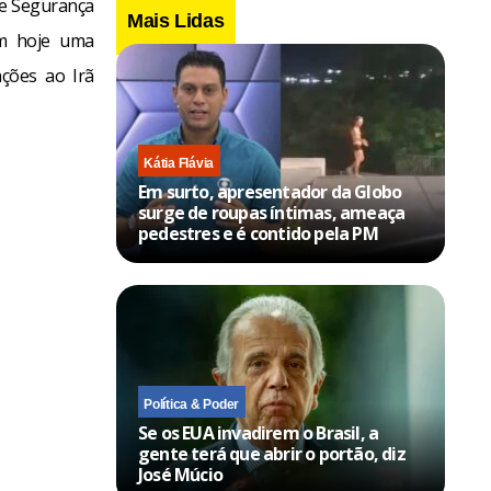
e Segurança
Mais Lidas
am hoje uma
nções ao Irã
Kátia Flávia
Em surto, apresentador da Globo
surge de roupas íntimas, ameaça
pedestres e é contido pela PM
Política & Poder
Se os EUA invadirem o Brasil, a
gente terá que abrir o portão, diz
José Múcio