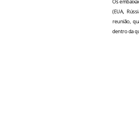
Os embaixa
(EUA, Rúss
reunião, qu
dentro da q