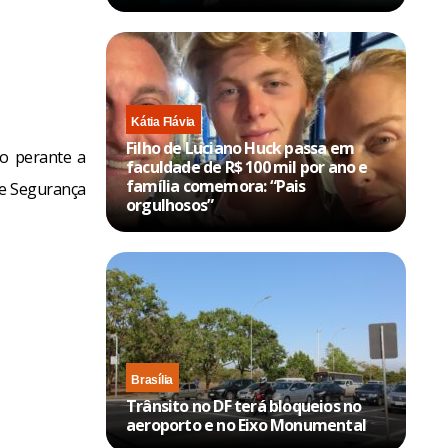
Kátia Flávia
Filho de Luciano Huck passa em
do perante a
faculdade de R$ 100 mil por ano e
família comemora: “Pais
de Segurança
orgulhosos”
Brasília
Trânsito no DF terá bloqueios no
aeroporto e no Eixo Monumental