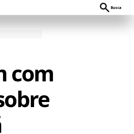
Busca
m com
sobre
ã