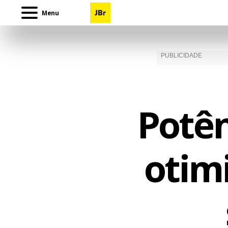
Menu
Potê
otim