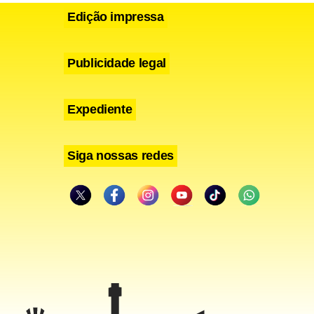
Edição impressa
Publicidade legal
om primeiro
Expediente
Siga nossas redes
 apontou.
andonou, em
ionais sobre