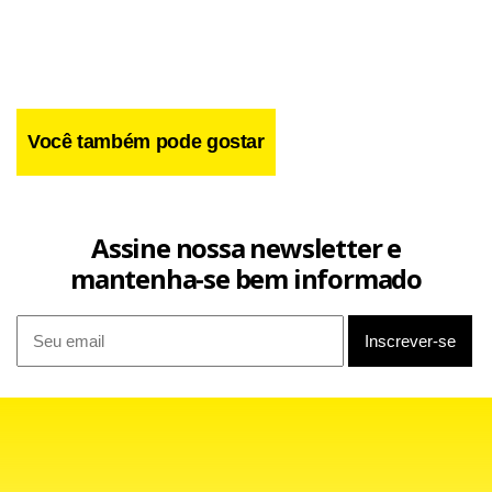
Você também pode gostar
Assine nossa newsletter e
mantenha-se bem informado
Também neste sábado, foi divulgado o resultado final das
eleições no país. A contagem final de votos mostrou a
vitória da ANC, com 62,15%, seguido do principal partido de
oposição, a Aliança Democrática, com 22,23%. O IFP ficou
em um distante terceiro lugar. Fonte: Dow Jones