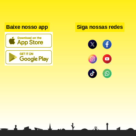
Baixe nosso app
Siga nossas redes
A violência deixou três moradores mortos a tiros, 15
feridos por armas de fogo e oito policiais também feridos.
O general da polícia Luis Pantoja disse à emissora
Radioprogramas que um policial estava em estado grave. O
presidente Ollanta Humala disse que o confronto começou
na tarde da segunda-feira, quando manifestantes
entraram na área pertencente à mineradora.
O projeto Las Bambas, que prevê o início da produção de