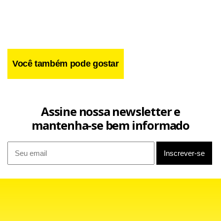
Você também pode gostar
Assine nossa newsletter e
mantenha-se bem informado
Ele lembrou “a dignidade de cada irmão, cuja vida é
inviolável, da concepção até o termo natural”, em uma
condenação clara ao aborto e à eutanásia.
Esta semana, o Vaticano foi criticado por peritos da