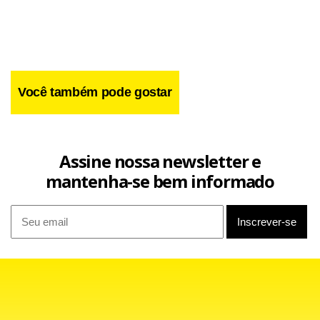
Você também pode gostar
Facebook
WhatsApp
LinkedIn
Twitter
X
Telegram
Share
Assine nossa newsletter e
mantenha-se bem informado