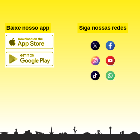
Baixe nosso app
Siga nossas redes
O acordo negociado com os EUA e outras cinco potências
mundiais foi apresentado por Rouhani como um exemplo
de cooperação e diálogo a ser seguido em outros países.
“Pela primeira vez dois lados, em vez de negociar a paz
depois da guerra, se engajam em diálogo e entendimento
antes da erupção do conflito.”
Refletindo a ambição iraniana de ser um líder regional,
Rouhani disse que seu país pode ajudar no
estabelecimento da democracia na Síria e no Iêmen – da
mesma maneira em que, segundo ele, auxiliou o processo