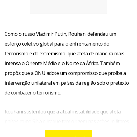
Como o russo Vladimir Putin, Rouhani defendeu um
esforço coletivo global para o enfrentamento do
terrorismo e do extremismo, que afeta de maneira mais
intensa o Oriente Médio e o Norte da África. Também
propôs que a ONU adote um compromisso que proíba a
intervenção unilateral em países da região sob o pretexto
de combater o terrorismo.
Rouhani sustentou que a atual instabilidade que afeta
países como Síria e Iraque tem origem nas ações militares
dos Estados Unidos na região e seu apoio ao Estado de