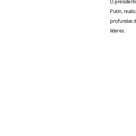
O president
Putin, real
profundas d
líderes.