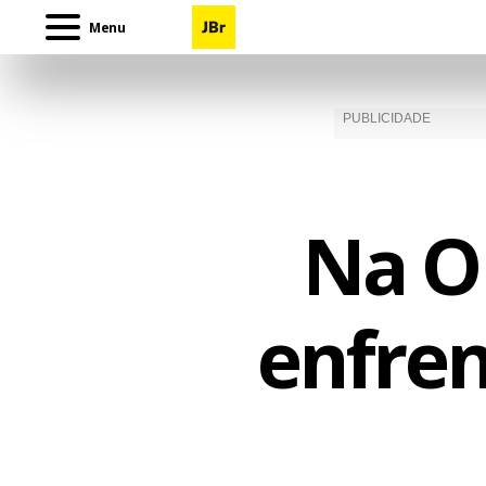
Menu
Na O
enfren