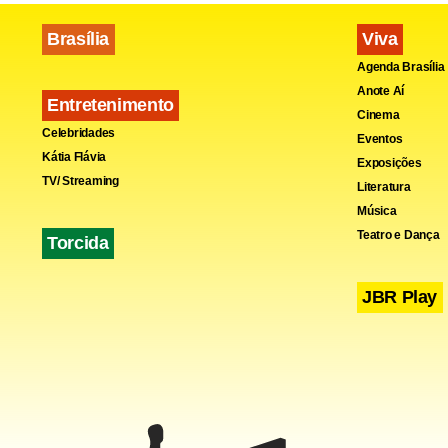
Brasília
Viva
Agenda Brasília
Anote Aí
Entretenimento
Cinema
Celebridades
Eventos
Kátia Flávia
Exposições
TV/ Streaming
Literatura
Música
“Nós acredi
Teatro e Dança
Torcida
sírias, com 
JBR Play
cara”, diss
década.
A crise na 
ONU, como m