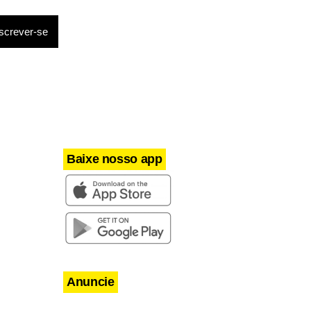
ração do
ento de
sse Obama.
ando que
Baixe nosso app
Anuncie