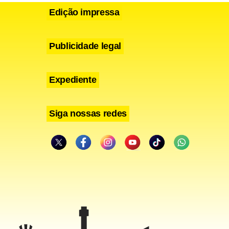
Edição impressa
Publicidade legal
Expediente
Siga nossas redes
ridades
rror cara a
m uma
eral da