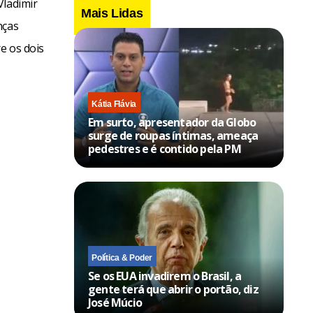
Vladimir
Mais Lidas
nças
e os dois
Kátia Flávia
Em surto, apresentador da Globo
surge de roupas íntimas, ameaça
pedestres e é contido pela PM
Política & Poder
Se os EUA invadirem o Brasil, a
gente terá que abrir o portão, diz
José Múcio