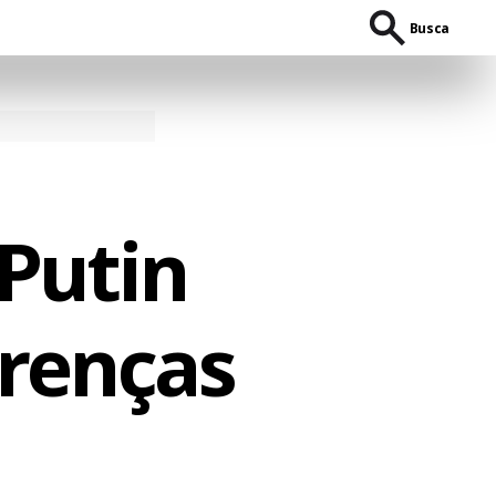
Busca
Putin
erenças