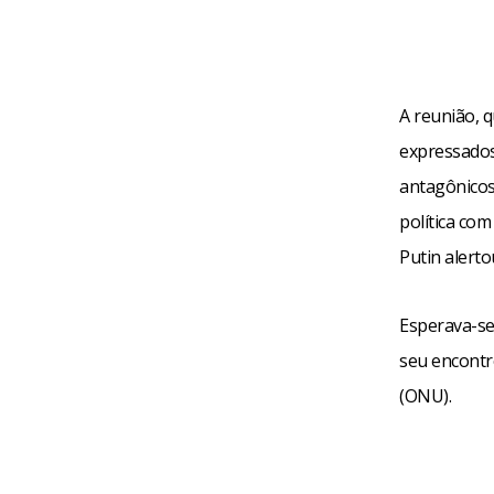
A reunião, 
expressados
antagônicos
política com
Putin alert
Esperava-se
seu encontr
(ONU).