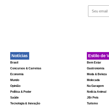
contra os r
Estado Islâ
“Nós temos 
sangue, tant
Putin, entr
Notícias
Estilo de 
sua força mi
Brasil
Bem Estar
Concursos & Carreiras
Gastronomia
Economia
Moda & Beleza
Mundo
Molecada
Opinião
Na Garagem
Política & Poder
Notícia Animal
Saúde
JBr Pets
Tecnologia & Inovação
Turismo