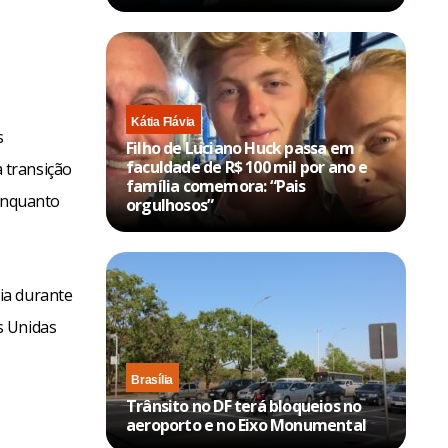
Kátia Flávia
s
Filho de Luciano Huck passa em
faculdade de R$ 100 mil por ano e
 transição
família comemora: “Pais
 enquanto
orgulhosos”
ia durante
s Unidas
Brasília
Trânsito no DF terá bloqueios no
aeroporto e no Eixo Monumental