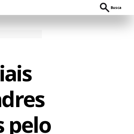
Busca
iais
dres
s pelo