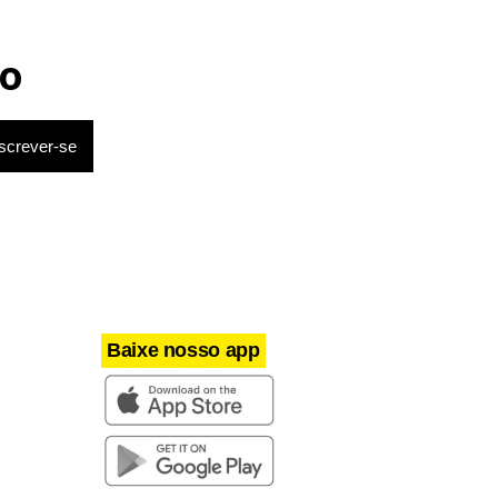
o
Baixe nosso app