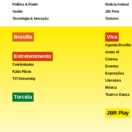
Política & Poder
Notícia Animal
“Estamos de
Saúde
JBr Pets
Tecnologia & Inovação
Turismo
preocupa de 
Brasília
Viva
Agenda Brasília
Anote Aí
Milhares de 
Entretenimento
Cinema
Celebridades
mil segundo
Eventos
Kátia Flávia
Exposições
com cartaze
TV/ Streaming
Literatura
Música
Teatro e Dança
Torcida
À medida qu
JBR Play
companheiro
transcorres