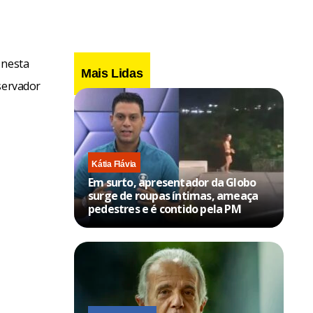
 nesta
Mais Lidas
servador
Kátia Flávia
Em surto, apresentador da Globo
surge de roupas íntimas, ameaça
pedestres e é contido pela PM