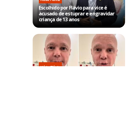
Escolhido por Flávio para vice é
acusado de estuprar e engravidar
criança de 13 anos
Kátia Flávia
Em tratamento contra câncer raro,
Netinho sofre queda no banheiro
após sessão de quimio
erindo
 à Agência