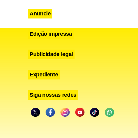
 o que nos
Anuncie
Edição impressa
Publicidade legal
erca de 20
wning Street
Expediente
lícia.
Siga nossas redes
s
esto