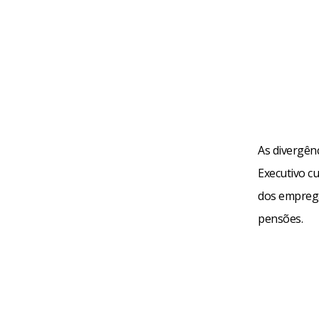
As divergên
Executivo c
dos emprega
pensões.