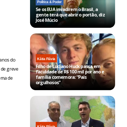
Política & Poder
Se os EUA invadirem o Brasil, a
gente terá que abrir o portão, diz
José Múcio
lanos do
Kátia Flávia
Filho de Luciano Huck passa em
 de greve
faculdade de R$ 100 mil por ano e
família comemora: “Pais
ema de
orgulhosos”
Kátia Flávia