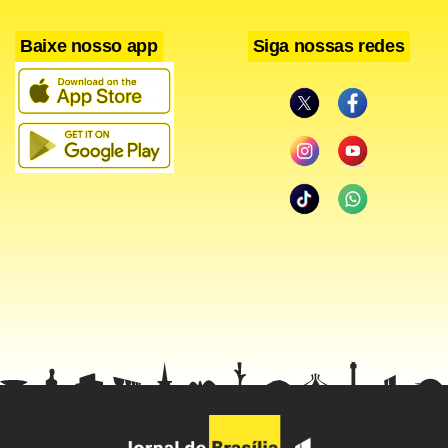
Facebook
WhatsApp
LinkedIn
Twitter
X
Telegram
Share
Baixe nosso app
Siga nossas redes