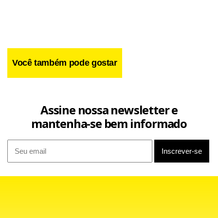
Facebook
WhatsApp
LinkedIn
Twitter
X
Telegram
Share
Você também pode gostar
Assine nossa newsletter e
mantenha-se bem informado