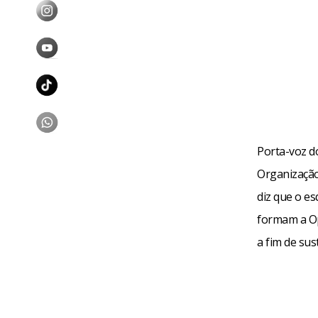
Porta-voz do
Organização
diz que o e
formam a Op
a fim de sus