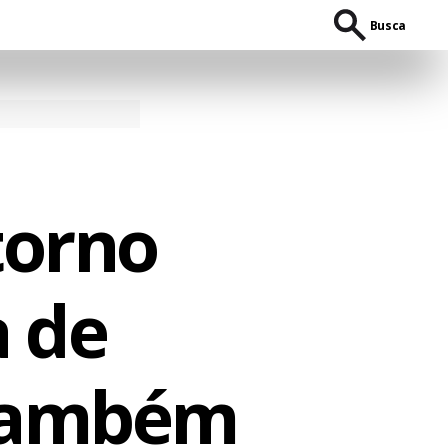
Busca
torno
a de
 também