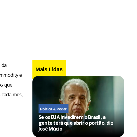
a da
Mais Lidas
ommodity e
os que
 cada mês,
Política & Poder
Se os EUA invadirem o Brasil, a
gente terá que abrir o portão, diz
José Múcio