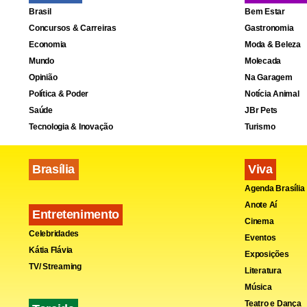
Brasil
Bem Estar
Concursos & Carreiras
Gastronomia
Economia
Moda & Beleza
Mundo
Molecada
Opinião
Na Garagem
Política & Poder
Notícia Animal
Saúde
JBr Pets
Tecnologia & Inovação
Turismo
Fa
Brasília
Viva
Agenda Brasília
Anote Aí
Entretenimento
Cinema
Celebridades
Eventos
Kátia Flávia
Exposições
TV/ Streaming
Literatura
Música
Teatro e Dança