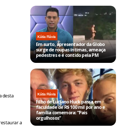
Kátia Flávia
Em surto, apresentador da Globo
surge de roupas íntimas, ameaça
pedestres e é contido pela PM
Kátia Flávia
a desta
Filho de Luciano Huck passa em
faculdade de R$ 100 mil por ano e
família comemora: “Pais
orgulhosos”
restaurar a