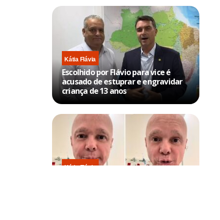
Kátia Flávia
Escolhido por Flávio para vice é
acusado de estuprar e engravidar
criança de 13 anos
Kátia Flávia
Em tratamento contra câncer raro,
Netinho sofre queda no banheiro
após sessão de quimio