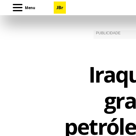
Menu
Iraq
gra
petról