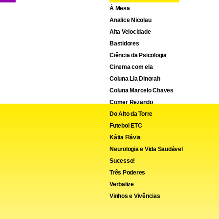
À Mesa
Analice Nicolau
Alta Velocidade
Bastidores
Ciência da Psicologia
Cinema com ela
Coluna Lia Dinorah
Coluna Marcelo Chaves
Comer Rezando
Do Alto da Torre
cebook
WhatsApp
LinkedIn
Twitter
X
Telegram
Share
Futebol ETC
Kátia Flávia
Neurologia e Vida Saudável
Sucesso!
Três Poderes
Verbalize
Vinhos e Vivências