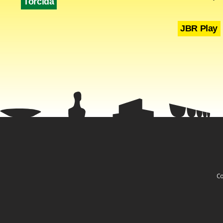
Torcida
JBR Play
Co