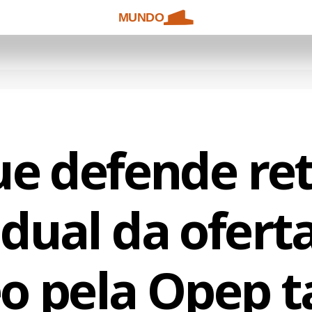
MUNDO
ue defende re
dual da ofert
eo pela Opep