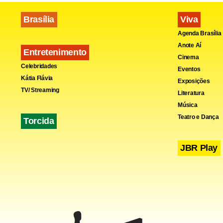
Brasília
Viva
Agenda Brasília
Anote Aí
Entretenimento
Cinema
Fa
Celebridades
Eventos
Kátia Flávia
Exposições
TV/ Streaming
Literatura
Música
Teatro e Dança
Torcida
JBR Play