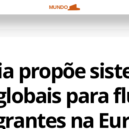
MUNDO
a propõe sis
globais para f
grantes na Eu