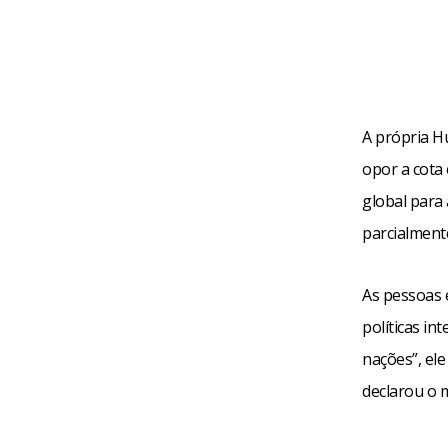
A própria H
opor a cota 
global para
parcialment
As pessoas 
políticas i
nações”, el
declarou o m