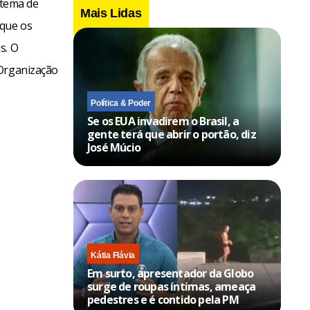
stema de
Mais Lidas
 que os
s. O
 Organização
Política & Poder
Se os EUA invadirem o Brasil, a
gente terá que abrir o portão, diz
José Múcio
Kátia Flávia
Em surto, apresentador da Globo
surge de roupas íntimas, ameaça
pedestres e é contido pela PM