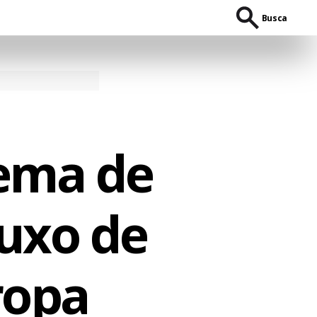
Busca
tema de
luxo de
ropa