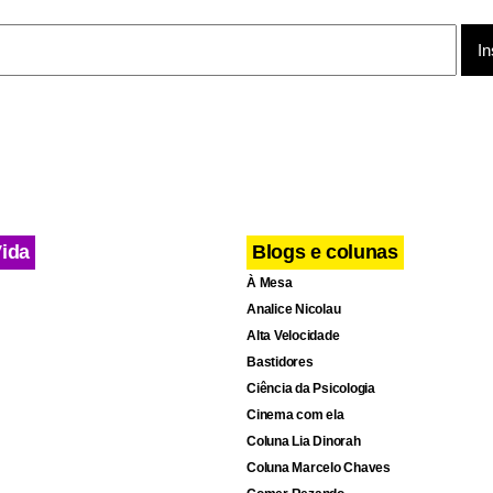
slâmico que atinge partes da região e do norte da África.
 que a proposta da Hungria será levada a uma reunião na quart
obre a questão dos refugiados e da imigração, comandada pelo s
U, Ban Ki-moon. Fonte: Associated Press.
Vida
Blogs e colunas
À Mesa
Analice Nicolau
Alta Velocidade
Bastidores
Ciência da Psicologia
Cinema com ela
Coluna Lia Dinorah
Coluna Marcelo Chaves