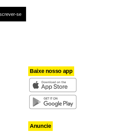
a-feira com
ecretário-
Baixe nosso app
Anuncie