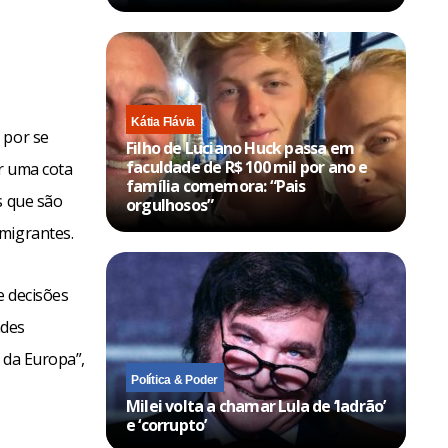
Kátia Flávia
 por se
Filho de Luciano Huck passa em
faculdade de R$ 100 mil por ano e
ir uma cota
família comemora: “Pais
s que são
orgulhosos”
imigrantes.
e decisões
ndes
 da Europa”,
Política & Poder
Milei volta a chamar Lula de ‘ladrão’
e ‘corrupto’