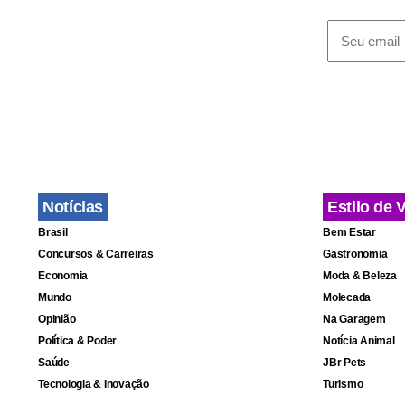
extremismo i
Ele afirmou
ministros s
geral da ON
Notícias
Estilo de 
Brasil
Bem Estar
Concursos & Carreiras
Gastronomia
Economia
Moda & Beleza
Mundo
Molecada
Opinião
Na Garagem
Política & Poder
Notícia Animal
Saúde
JBr Pets
Tecnologia & Inovação
Turismo