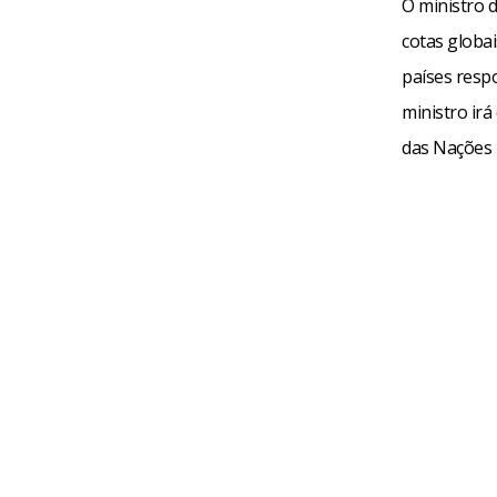
O ministro d
cotas globa
países resp
ministro ir
das Nações 