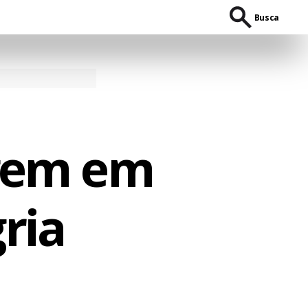
Busca
gem em
ria