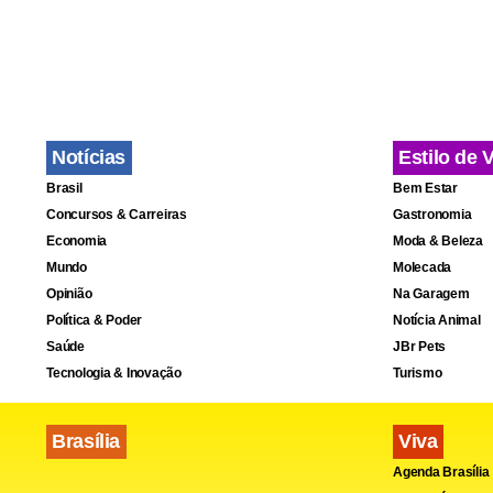
Notícias
Estilo de 
Brasil
Bem Estar
Concursos & Carreiras
Gastronomia
Economia
Moda & Beleza
Mundo
Molecada
Opinião
Na Garagem
Política & Poder
Notícia Animal
Saúde
JBr Pets
Tecnologia & Inovação
Turismo
Brasília
Viva
Agenda Brasília