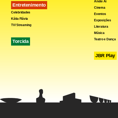
Anote Aí
Entretenimento
Cinema
Celebridades
Eventos
Kátia Flávia
Exposições
TV/ Streaming
Literatura
Música
Teatro e Dança
Torcida
JBR Play