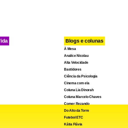
Vida
Blogs e colunas
À Mesa
Analice Nicolau
Alta Velocidade
Bastidores
Ciência da Psicologia
Cinema com ela
Coluna Lia Dinorah
Coluna Marcelo Chaves
Comer Rezando
Do Alto da Torre
Futebol ETC
Kátia Flávia