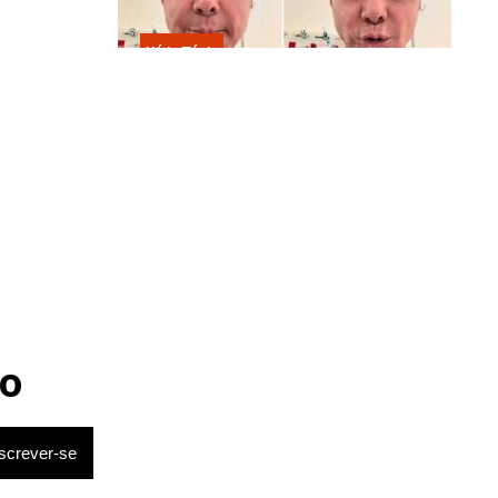
Kátia Flávia
Em tratamento contra câncer raro,
Netinho sofre queda no banheiro
após sessão de quimio
o