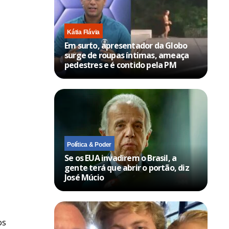
Kátia Flávia
Em surto, apresentador da Globo
surge de roupas íntimas, ameaça
pedestres e é contido pela PM
Política & Poder
Se os EUA invadirem o Brasil, a
gente terá que abrir o portão, diz
José Múcio
os