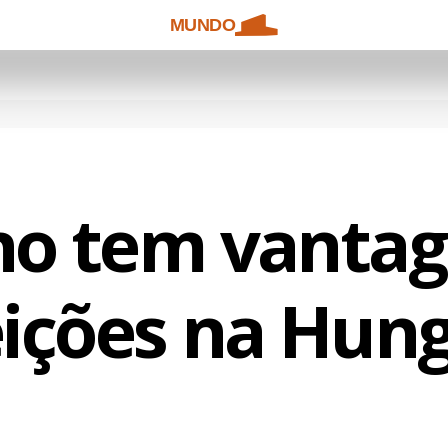
MUNDO
no tem vanta
eições na Hung