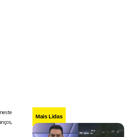
 neste
Mais Lidas
anços,