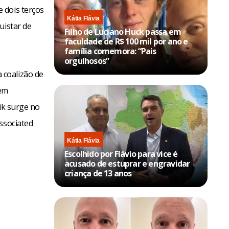
 dois terços
Kátia Flávia
uistar de
Filho de Luciano Huck passa em
faculdade de R$ 100 mil por ano e
família comemora: “Pais
orgulhosos”
 coalizão de
dem
ik surge no
ssociated
Kátia Flávia
Escolhido por Flávio para vice é
acusado de estuprar e engravidar
criança de 13 anos