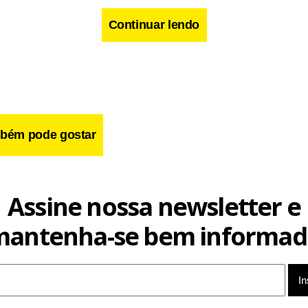
Continuar lendo
bém pode gostar
cebook
WhatsApp
LinkedIn
Twitter
X
Telegram
Share
Assine nossa newsletter e
mantenha-se bem informad