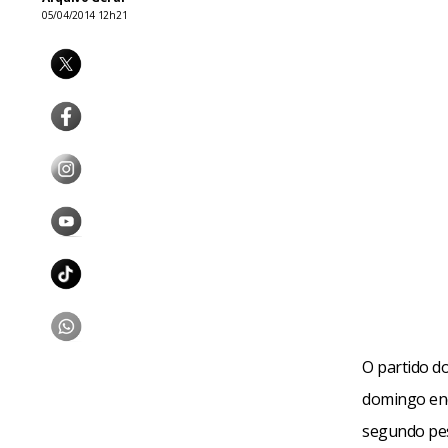
05/04/2014 12h21
O partido d
domingo enq
segundo pes