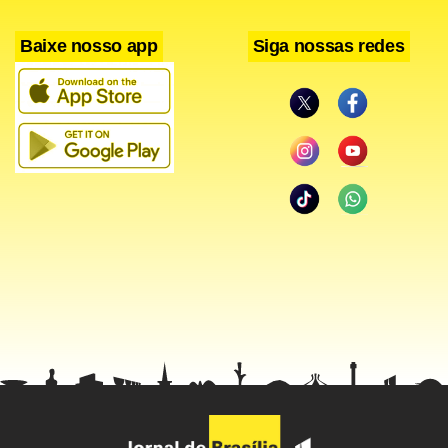
Em Handelsblatt, Medvedev disse que a Gazprom atende
Baixe nosso app
Siga nossas redes
aos próprios interesses comerciais ao abastecer a Europa.
“Gás não é uma arma, é um bem”, afirmou ele. Fonte: Dow
Jones Newswires.