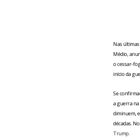
Nas últimas
Médio, anun
o cessar-fo
início da gu
Se confirmad
a guerra na
diminuem, e 
décadas. No
Trump.