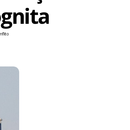
gnita
nflito
m