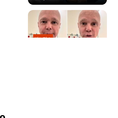
Kátia Flávia
Em tratamento contra câncer raro,
Netinho sofre queda no banheiro
após sessão de quimio
–e pelos
o