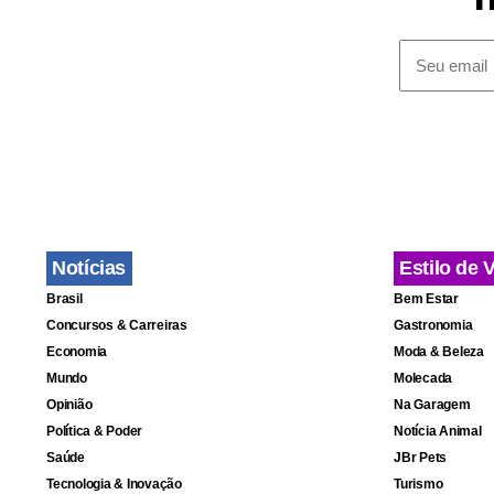
acontecimen
bombardear 
israelenses
Mesmo que o
sobre o prog
demonstrou 
Évian, a que
Notícias
Estilo de 
Brasil
Bem Estar
O G7 é comp
Concursos & Carreiras
Gastronomia
Canadá, alé
Economia
Moda & Beleza
Mundo
Molecada
Macron será 
Opinião
Na Garagem
do Sul e Quê
Política & Poder
Notícia Animal
Saúde
JBr Pets
Tecnologia & Inovação
Turismo