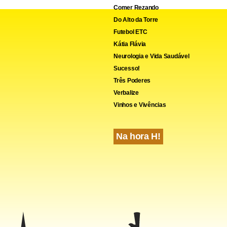
Comer Rezando
Do Alto da Torre
Futebol ETC
Kátia Flávia
Neurologia e Vida Saudável
Sucesso!
Três Poderes
Verbalize
Vinhos e Vivências
Na hora H!
e Luiz Inácio Lula da Silva (PT) embarcou para Genebra neste d
écima participação em uma cúpula do grupo.