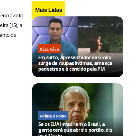
Mais Lidas
 encravado
ira (15), a
anto os
Kátia Flávia
Em surto, apresentador da Globo
surge de roupas íntimas, ameaça
pedestres e é contido pela PM
Política & Poder
Se os EUA invadirem o Brasil, a
gente terá que abrir o portão, diz
José Múcio