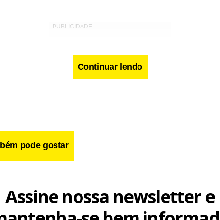
Continuar lendo
bém pode gostar
Assine nossa newsletter e
com o Oriente Médio deve ser temperado pela história recente 
mantenha-se bem informad