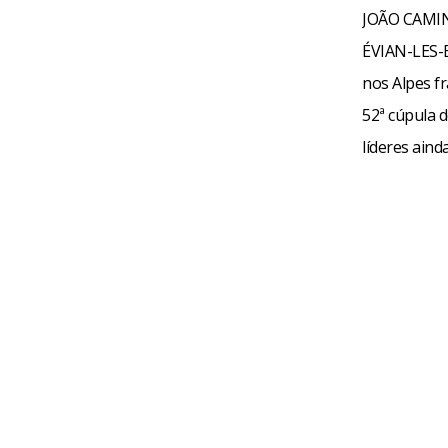
JOÃO CAM
ÉVIAN-LES-B
nos Alpes fr
52ª cúpula 
líderes aind