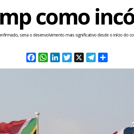
ump como incó
nfirmado, seria o desenvolvimento mais significativo desde o início do co
Facebook
WhatsApp
LinkedIn
Twitter
X
Telegra
Share