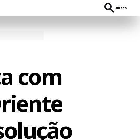
Busca
ça com
Oriente
solução