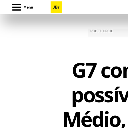
Menu
G7 co
possív
Médio,