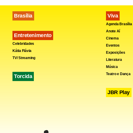
Brasília
Viva
Agenda Brasília
Anote Aí
Entretenimento
Cinema
Celebridades
Eventos
Kátia Flávia
Exposições
TV/ Streaming
Literatura
Música
Teatro e Dança
Torcida
JBR Play
O president
–será sua d