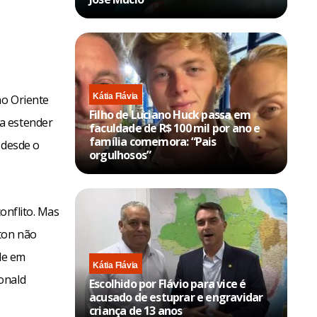
Kátia Flávia
no Oriente
Filho de Luciano Huck passa em
a estender
faculdade de R$ 100 mil por ano e
família comemora: “Pais
 desde o
orgulhosos”
conflito. Mas
gton não
ade em
Kátia Flávia
onald
Escolhido por Flávio para vice é
acusado de estuprar e engravidar
criança de 13 anos