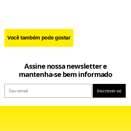
Você também pode gostar
Assine nossa newsletter e
mantenha-se bem informado
Dirigida aos militantes e simpatizantes do PSDB, a carta,
publicada no site do partido em 7 de setembro, cobrou
firmeza contra a "podridão reinante" que atribui ao PT e ao
presidente Lula. Fernando Henrique afirmou ainda que o
PSDB "tapou o sol com a peneira" em relação às acusações