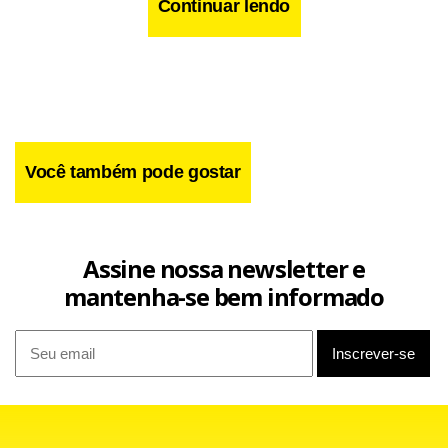
Continuar lendo
Você também pode gostar
Assine nossa newsletter e
mantenha-se bem informado
Na coluna, divulgada pelos meios de comunicação oficiais,
Fidel ressalta que seu irmão lembrou então que Cuba “se
manteve irrdutível” e rejeitou a inspeção do país que
Moscou e Washington acordaram, “apesar do incalculável
número de armas nucleares apontadas contra a ilha”.