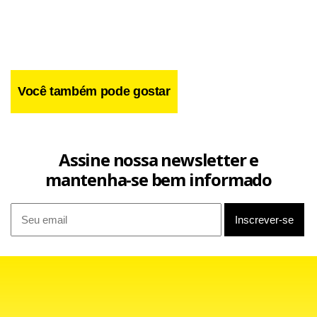
Você também pode gostar
Uma das vítimas morreu ao dar entrada em um hospital.
Outro funcionário da mineradora continua internado em
Assine nossa newsletter e
estado grave.
mantenha-se bem informado
O presidente dos EUA, Barack Obama, entrou em contato
na noite de segunda-feira com o governador da Virgínia
Ocidental, Joe Manchin, para prestar condolências pela
tragédia, e oferecer assistência do Governo Federal no
auxílio ao resgate dos desaparecidos.
Em 2006, 12 mineradores morreram em uma explosão de