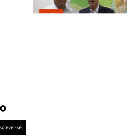
Kátia Flávia
provocou
Escolhido por Flávio para vice é
acusado de estuprar e engravidar
criança de 13 anos
o