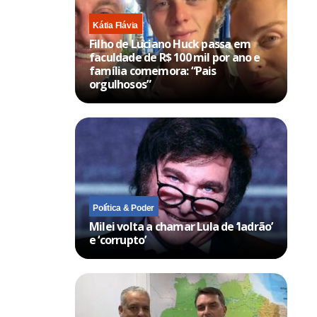
Kátia Flávia
Filho de Luciano Huck passa em
faculdade de R$ 100 mil por ano e
família comemora: “Pais
orgulhosos”
Política & Poder
Milei volta a chamar Lula de ‘ladrão’
e ‘corrupto’