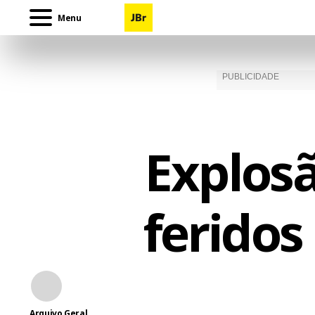
Menu
Explosã
feridos
Arquivo Geral