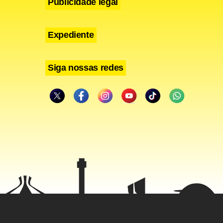
Publicidade legal
istas, além
Expediente
Siga nossas redes
 após um
rança