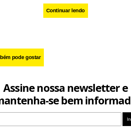
Continuar lendo
ocorreu na área de Almo Chowk às 17h locais (9h de Brasília) e 
os materiais.
bém pode gostar
Assine nossa newsletter e
mantenha-se bem informad