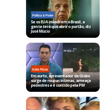
Política & Poder
Se os EUA invadirem o Brasil, a
gente terá que abrir o portão, diz
José Múcio
Kátia Flávia
Em surto, apresentador da Globo
surge de roupas íntimas, ameaça
pedestres e é contido pela PM