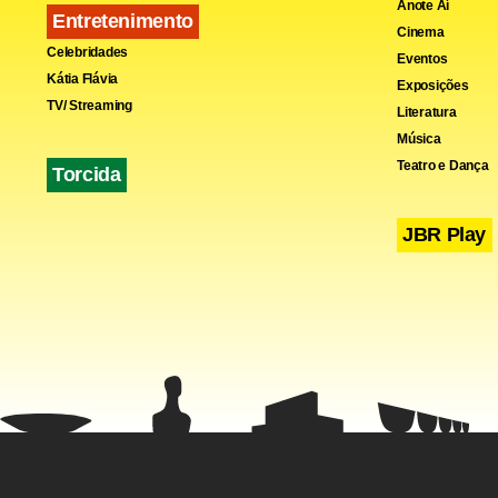
Anote Aí
Paquistão, 
Entretenimento
Cinema
de ser palco
Celebridades
Eventos
Kátia Flávia
Exposições
TV/ Streaming
Literatura
Música
Teatro e Dança
Torcida
JBR Play
Há duas sem
atentado si
paquistanes
Fa