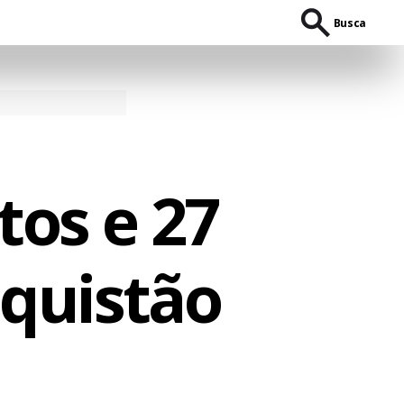
Busca
tos e 27
aquistão