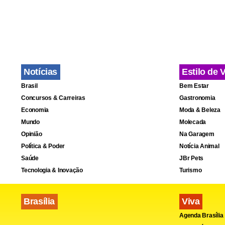
Notícias
Estilo de 
Brasil
Bem Estar
Concursos & Carreiras
Gastronomia
Segundo a r
Economia
Moda & Beleza
Mundo
Molecada
explosivo, q
Opinião
Na Garagem
Política & Poder
Notícia Animal
Saúde
JBr Pets
Tecnologia & Inovação
Turismo
Brasília
Viva
Agenda Brasília
Quetta é a c