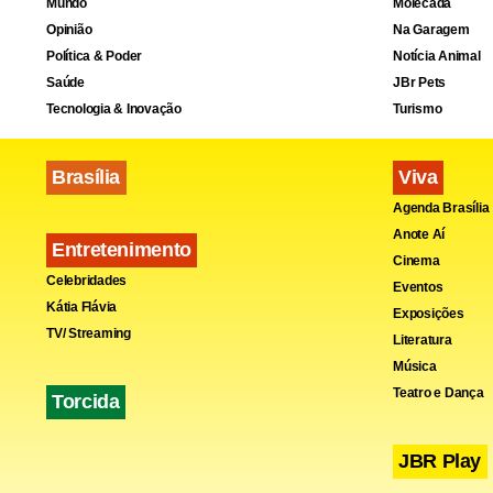
Mundo
Molecada
Opinião
Na Garagem
Política & Poder
Notícia Animal
Saúde
JBr Pets
Tecnologia & Inovação
Turismo
Brasília
Viva
Agenda Brasília
Anote Aí
Entretenimento
Cinema
Celebridades
Eventos
Kátia Flávia
Exposições
TV/ Streaming
Literatura
Música
Teatro e Dança
Torcida
JBR Play
“A troca é 