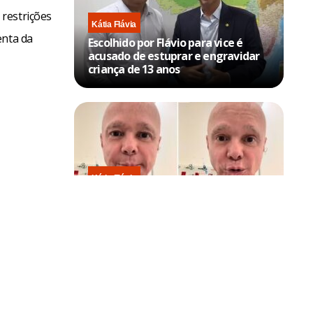
restrições
Kátia Flávia
enta da
Escolhido por Flávio para vice é
acusado de estuprar e engravidar
criança de 13 anos
Kátia Flávia
Em tratamento contra câncer raro,
Netinho sofre queda no banheiro
após sessão de quimio