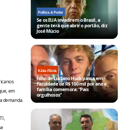
Política & Poder
Se os EUA invadirem o Brasil, a
gente terá que abrir o portão, diz
José Múcio
Kátia Flávia
Filho de Luciano Huck passa em
ricanos
faculdade de R$ 100 mil por ano e
família comemora: “Pais
que, em
orgulhosos”
 a demanda.
TI,
se