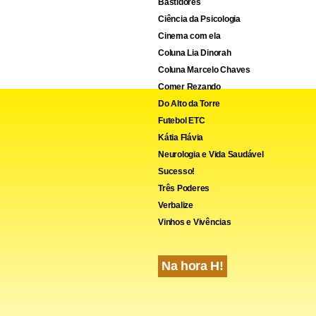
Bastidores
Ciência da Psicologia
Cinema com ela
Coluna Lia Dinorah
Coluna Marcelo Chaves
Comer Rezando
Do Alto da Torre
Futebol ETC
Kátia Flávia
Neurologia e Vida Saudável
Sucesso!
Três Poderes
Verbalize
Vinhos e Vivências
Na hora H!
uma ferramenta compatível com o ambiente econômico específico