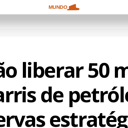
MUNDO
o liberar 50 
rris de petró
ervas estratég