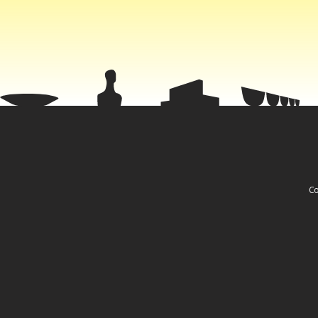
onde os mer
que são hoje
para esse p
Além disso, 
autorizada 
tomar medida
autoridade,
abastecime
Co
Estadão Co
Fa