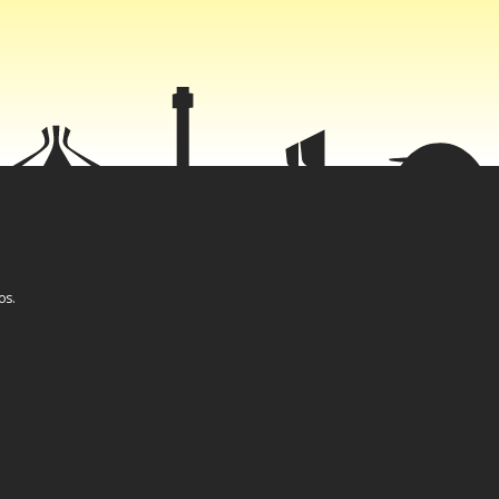
aixos do
ma ponte
umento.
óleo
onto para
 sua
er o
os.