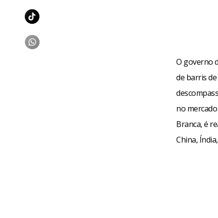
O governo do
de barris de
descompasso
no mercado 
Branca, é r
China, Índia