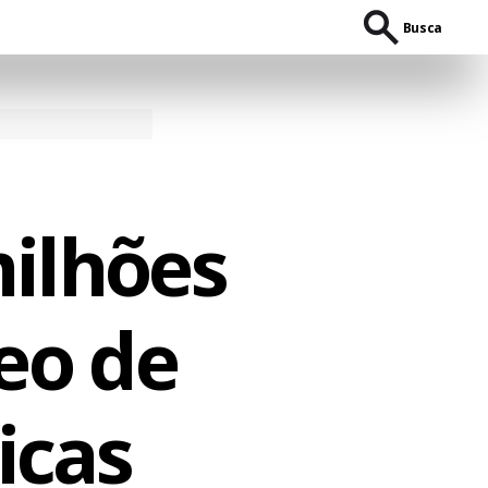
Busca
milhões
leo de
icas