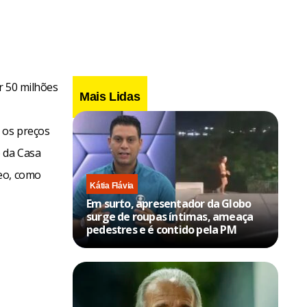
r 50 milhões
Mais Lidas
 os preços
 da Casa
leo, como
Kátia Flávia
Em surto, apresentador da Globo
surge de roupas íntimas, ameaça
pedestres e é contido pela PM