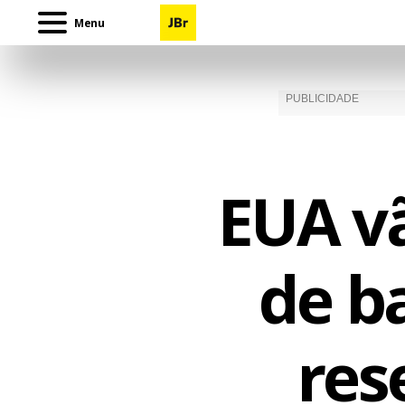
Menu
EUA vã
de ba
res