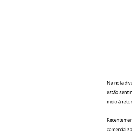
Na nota div
estão senti
meio à reto
Recentement
comercializ