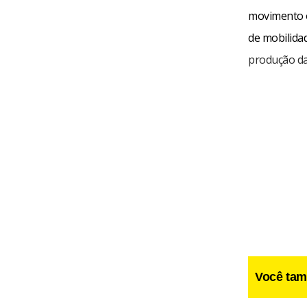
movimento o
de mobilida
produção da
Você tam