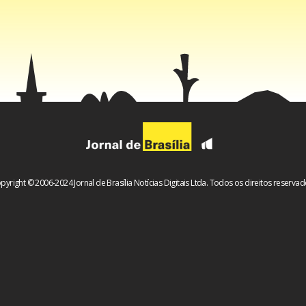
cados esperam que os preços futuros do petróleo sejam mais b
, e ajuda a fornecer alívio imediato aos americanos e a fazer u
eríodo de preços mais baixos esperados do petróleo”, diz o doc
18 milhões de barris serão liberados por meio da venda de petr
recentemente pelo Congresso americano. “O presidente está pr
s adicionais, se necessário, e está preparado para usar toda a
 trabalhando em coordenação com o resto do mundo para mant
nto adequado enquanto saímos da pandemia.”
pyright © 2006-2024 Jornal de Brasília Notícias Digitais Ltda. Todos os direitos reservad
nteúdo
cebook
WhatsApp
LinkedIn
Twitter
X
Telegram
Share